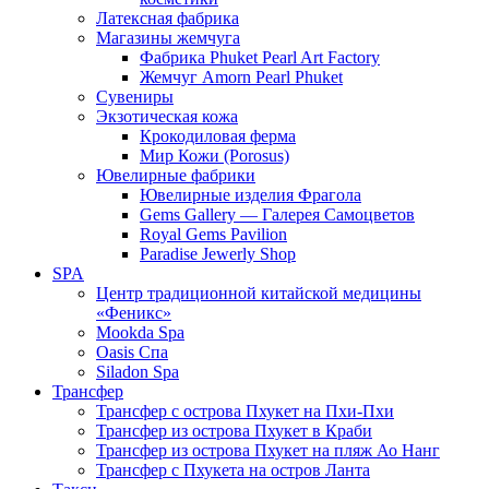
Латексная фабрика
Магазины жемчуга
Фабрика Phuket Pearl Art Factory
Жемчуг Amorn Pearl Phuket
Сувениры
Экзотическая кожа
Крокодиловая ферма
Мир Кожи (Porosus)
Ювелирные фабрики
Ювелирные изделия Фрагола
Gems Gallery — Галерея Самоцветов
Royal Gems Pavilion
Paradise Jewerly Shop
SPA
Центр традиционной китайской медицины
«Феникс»
Mookda Spa
Oasis Спа
Siladon Spa
Трансфер
Трансфер с острова Пхукет на Пхи-Пхи
Трансфер из острова Пхукет в Краби
Трансфер из острова Пхукет на пляж Ао Нанг
Трансфер с Пхукета на остров Ланта