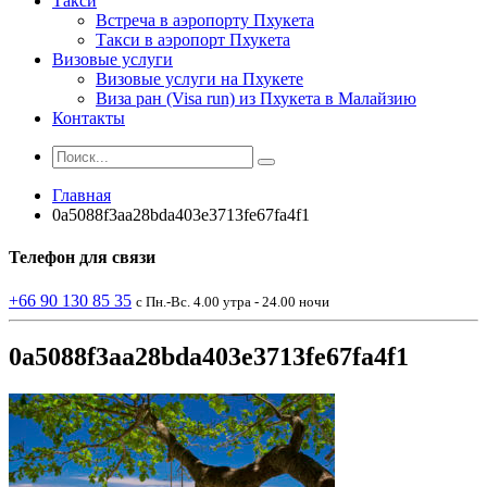
Такси
Встреча в аэропорту Пхукета
Такси в аэропорт Пхукета
Визовые услуги
Визовые услуги на Пхукете
Виза ран (Visa run) из Пхукета в Малайзию
Контакты
Главная
0a5088f3aa28bda403e3713fe67fa4f1
Телефон
для связи
+66 90 130 85 35
с Пн.-Вс. 4.00 утра - 24.00 ночи
0a5088f3aa28bda403e3713fe67fa4f1