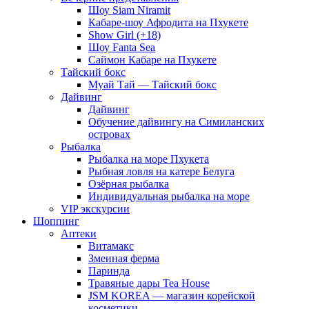
Шоу Siam Niramit
Кабаре-шоу Афродита на Пхукете
Show Girl (+18)
Шоу Fanta Sea
Саймон Кабаре на Пхукете
Тайский бокс
Муай Тай — Тайский бокс
Дайвинг
Дайвинг
Обучение дайвингу на Симиланских
островах
Рыбалка
Рыбалка на море Пхукета
Рыбная ловля на катере Белуга
Озёрная рыбалка
Индивидуальная рыбалка на море
VIP экскурсии
Шоппинг
Аптеки
Витамакс
Змеиная ферма
Паринда
Травяные дары Tea House
JSM KOREA — магазин корейской
косметики