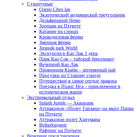
Сухопутные
Озеро Cheo lan
Экзотический андаманский треугольник
Дельфинарий Немо
Зоопарк на Пхукете
Катание на слонах
Крокодиловая ферма
Змеиная ферма
Jurassik park World
Экскурсия в Као Лак 1 день
Парк Као Сок – тайский бриллиант
Вечерний Као Лак
Провинция Краби – затерянный рай
Прогулки по Старому городу
Путешествие в самое сердце дракона
Поездка в Пханг Нга – приключение в
историческом жанре
Экстримальный отдых
Splash Jungle — Аквапарк
Аттракцион «Полет Тарзана» на мысе Панва
на Пхукете
Аттракцион полет Ханумана
Вейкбординг
Рафтинг на Пхукете
Вечерние представления