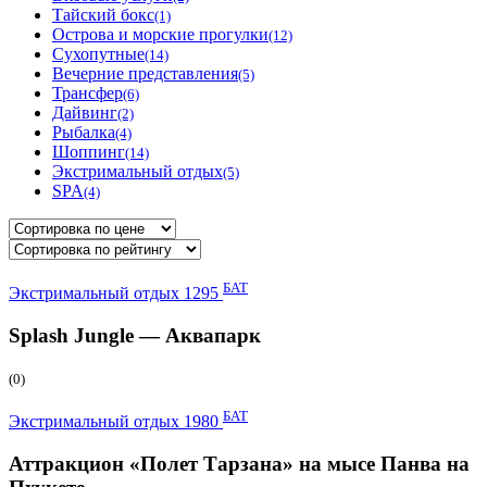
Тайский бокс
(1)
Острова и морские прогулки
(12)
Сухопутные
(14)
Вечерние представления
(5)
Трансфер
(6)
Дайвинг
(2)
Рыбалка
(4)
Шоппинг
(14)
Экстримальный отдых
(5)
SPA
(4)
БАТ
Экстримальный отдых
1295
Splash Jungle — Аквапарк
(0)
БАТ
Экстримальный отдых
1980
Аттракцион «Полет Тарзана» на мысе Панва на