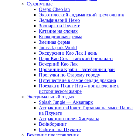
Сухопутные
Озеро Cheo lan
Экзотический андаманский треугольник
Дельфинарий Немо
Зоопарк на Пхукете
Катание на слонах
Крокодиловая ферма
Змеиная ферма
Jurassik park World
Экскурсия в Као Лак 1 день
Парк Као Сок – тайский бриллиант
Вечерний Као Лак
Провинция Краби – затерянный рай
Прогулки по Старому городу
Путешествие в самое сердце дракона
Поездка в Пханг Нга – приключение в
историческом жанре
Экстримальный отдых
Splash Jungle — Аквапарк
Аттракцион «Полет Тарзана» на мысе Панва
на Пхукете
Аттракцион полет Ханумана
Вейкбординг
Рафтинг на Пхукете
Вечерние представления