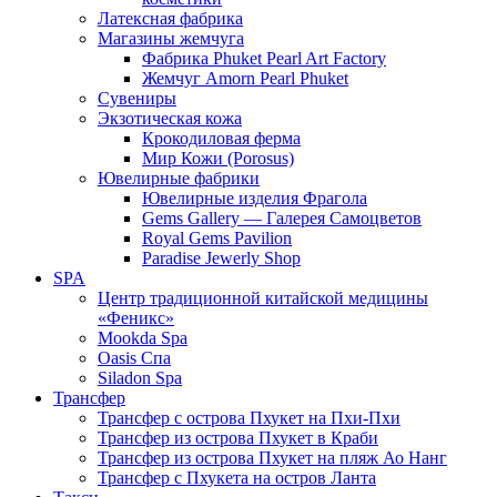
Латексная фабрика
Магазины жемчуга
Фабрика Phuket Pearl Art Factory
Жемчуг Amorn Pearl Phuket
Сувениры
Экзотическая кожа
Крокодиловая ферма
Мир Кожи (Porosus)
Ювелирные фабрики
Ювелирные изделия Фрагола
Gems Gallery — Галерея Самоцветов
Royal Gems Pavilion
Paradise Jewerly Shop
SPA
Центр традиционной китайской медицины
«Феникс»
Mookda Spa
Oasis Спа
Siladon Spa
Трансфер
Трансфер с острова Пхукет на Пхи-Пхи
Трансфер из острова Пхукет в Краби
Трансфер из острова Пхукет на пляж Ао Нанг
Трансфер с Пхукета на остров Ланта