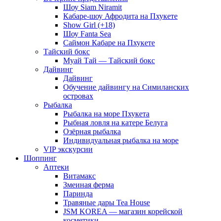
Шоу Siam Niramit
Кабаре-шоу Афродита на Пхукете
Show Girl (+18)
Шоу Fanta Sea
Саймон Кабаре на Пхукете
Тайский бокс
Муай Тай — Тайский бокс
Дайвинг
Дайвинг
Обучение дайвингу на Симиланских
островах
Рыбалка
Рыбалка на море Пхукета
Рыбная ловля на катере Белуга
Озёрная рыбалка
Индивидуальная рыбалка на море
VIP экскурсии
Шоппинг
Аптеки
Витамакс
Змеиная ферма
Паринда
Травяные дары Tea House
JSM KOREA — магазин корейской
косметики