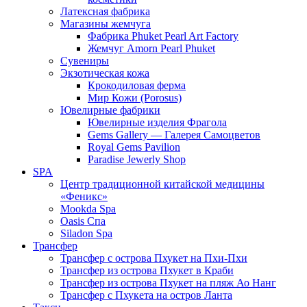
Латексная фабрика
Магазины жемчуга
Фабрика Phuket Pearl Art Factory
Жемчуг Amorn Pearl Phuket
Сувениры
Экзотическая кожа
Крокодиловая ферма
Мир Кожи (Porosus)
Ювелирные фабрики
Ювелирные изделия Фрагола
Gems Gallery — Галерея Самоцветов
Royal Gems Pavilion
Paradise Jewerly Shop
SPA
Центр традиционной китайской медицины
«Феникс»
Mookda Spa
Oasis Спа
Siladon Spa
Трансфер
Трансфер с острова Пхукет на Пхи-Пхи
Трансфер из острова Пхукет в Краби
Трансфер из острова Пхукет на пляж Ао Нанг
Трансфер с Пхукета на остров Ланта