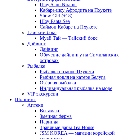
Шоу Siam Niramit
Кабаре-шоу Афродита на Пхукете
Show Girl (+18)
Шоу Fanta Sea
Саймон Кабаре на Пхукете
Тайский бокс
Муай Тай — Тайский бокс
Дайвинг
Дайвинг
Обучение дайвингу на Симиланских
островах
Рыбалка
Рыбалка на море Пхукета
Рыбная ловля на катере Белуга
Озёрная рыбалка
Индивидуальная рыбалка на море
VIP экскурсии
Шоппинг
Аптеки
Витамакс
Змеиная ферма
Паринда
Травяные дары Tea House
JSM KOREA — магазин корейской
косметики