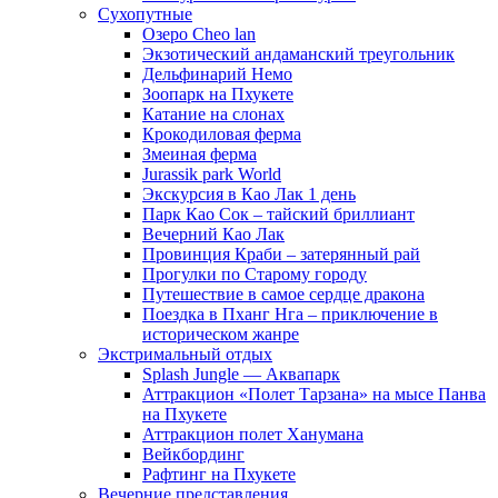
Сухопутные
Озеро Cheo lan
Экзотический андаманский треугольник
Дельфинарий Немо
Зоопарк на Пхукете
Катание на слонах
Крокодиловая ферма
Змеиная ферма
Jurassik park World
Экскурсия в Као Лак 1 день
Парк Као Сок – тайский бриллиант
Вечерний Као Лак
Провинция Краби – затерянный рай
Прогулки по Старому городу
Путешествие в самое сердце дракона
Поездка в Пханг Нга – приключение в
историческом жанре
Экстримальный отдых
Splash Jungle — Аквапарк
Аттракцион «Полет Тарзана» на мысе Панва
на Пхукете
Аттракцион полет Ханумана
Вейкбординг
Рафтинг на Пхукете
Вечерние представления