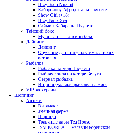
Шоу Siam Niramit
Кабаре-шоу Афродита на Пхукете
Show Girl (+18)
Шоу Fanta Sea
Саймон Кабаре на Пхукете
Тайский бокс
Муай Тай — Тайский бокс
Дайвинг
Дайвинг
Обучение дайвингу на Симиланских
островах
Рыбалка
Рыбалка на море Пхукета
Рыбная ловля на катере Белуга
Озёрная рыбалка
Индивидуальная рыбалка на море
VIP экскурсии
Шоппинг
Аптеки
Витамакс
Змеиная ферма
Паринда
Травяные дары Tea House
JSM KOREA — магазин корейской
косметики