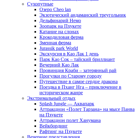
Сухопутные
Озеро Cheo lan
Экзотический андаманский треугольник
Дельфинарий Немо
Зоопарк на Пхукете
Катание на слонах
Крокодиловая ферма
Змеиная ферма
Jurassik park World
Экскурсия в Као Лак 1 день
Парк Као Сок – тайский бриллиант
Вечерний Као Лак
Провинция Краби – затерянный рай
Прогулки по Старому городу
Путешествие в самое сердце дракона
Поездка в Пханг Нга – приключение в
историческом жанре
Экстримальный отдых
Splash Jungle — Аквапарк
Аттракцион «Полет Тарзана» на мысе Панва
на Пхукете
Аттракцион полет Ханумана
Вейкбординг
Рафтинг на Пхукете
Вечерние представления