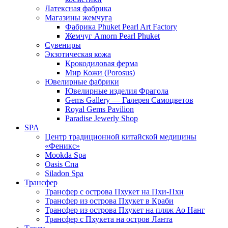
Латексная фабрика
Магазины жемчуга
Фабрика Phuket Pearl Art Factory
Жемчуг Amorn Pearl Phuket
Сувениры
Экзотическая кожа
Крокодиловая ферма
Мир Кожи (Porosus)
Ювелирные фабрики
Ювелирные изделия Фрагола
Gems Gallery — Галерея Самоцветов
Royal Gems Pavilion
Paradise Jewerly Shop
SPA
Центр традиционной китайской медицины
«Феникс»
Mookda Spa
Oasis Спа
Siladon Spa
Трансфер
Трансфер с острова Пхукет на Пхи-Пхи
Трансфер из острова Пхукет в Краби
Трансфер из острова Пхукет на пляж Ао Нанг
Трансфер с Пхукета на остров Ланта