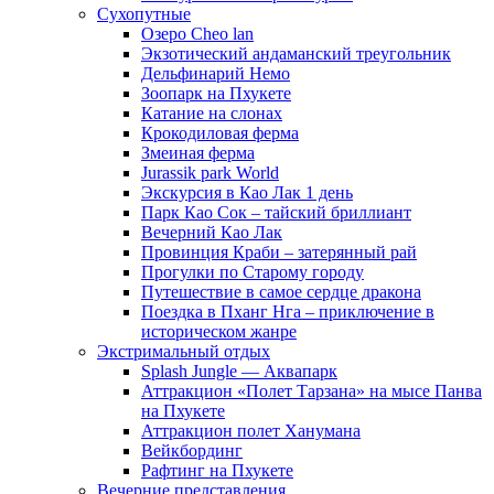
Сухопутные
Озеро Cheo lan
Экзотический андаманский треугольник
Дельфинарий Немо
Зоопарк на Пхукете
Катание на слонах
Крокодиловая ферма
Змеиная ферма
Jurassik park World
Экскурсия в Као Лак 1 день
Парк Као Сок – тайский бриллиант
Вечерний Као Лак
Провинция Краби – затерянный рай
Прогулки по Старому городу
Путешествие в самое сердце дракона
Поездка в Пханг Нга – приключение в
историческом жанре
Экстримальный отдых
Splash Jungle — Аквапарк
Аттракцион «Полет Тарзана» на мысе Панва
на Пхукете
Аттракцион полет Ханумана
Вейкбординг
Рафтинг на Пхукете
Вечерние представления