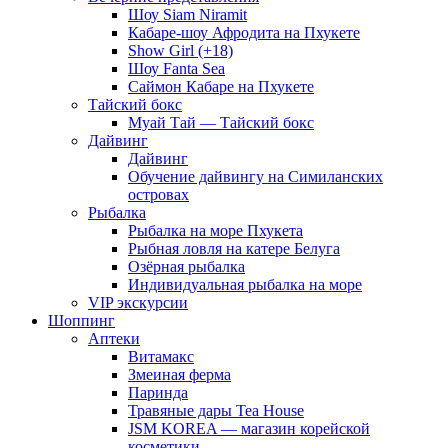
Шоу Siam Niramit
Кабаре-шоу Афродита на Пхукете
Show Girl (+18)
Шоу Fanta Sea
Саймон Кабаре на Пхукете
Тайский бокс
Муай Тай — Тайский бокс
Дайвинг
Дайвинг
Обучение дайвингу на Симиланских
островах
Рыбалка
Рыбалка на море Пхукета
Рыбная ловля на катере Белуга
Озёрная рыбалка
Индивидуальная рыбалка на море
VIP экскурсии
Шоппинг
Аптеки
Витамакс
Змеиная ферма
Паринда
Травяные дары Tea House
JSM KOREA — магазин корейской
косметики