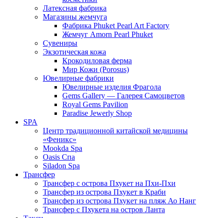
Латексная фабрика
Магазины жемчуга
Фабрика Phuket Pearl Art Factory
Жемчуг Amorn Pearl Phuket
Сувениры
Экзотическая кожа
Крокодиловая ферма
Мир Кожи (Porosus)
Ювелирные фабрики
Ювелирные изделия Фрагола
Gems Gallery — Галерея Самоцветов
Royal Gems Pavilion
Paradise Jewerly Shop
SPA
Центр традиционной китайской медицины
«Феникс»
Mookda Spa
Oasis Спа
Siladon Spa
Трансфер
Трансфер с острова Пхукет на Пхи-Пхи
Трансфер из острова Пхукет в Краби
Трансфер из острова Пхукет на пляж Ао Нанг
Трансфер с Пхукета на остров Ланта