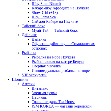
Шоу Siam Niramit
Кабаре-шоу Афродита на Пхукете
Show Girl (+18)
Шоу Fanta Sea
Саймон Кабаре на Пхукете
Тайский бокс
Муай Тай — Тайский бокс
Дайвинг
Дайвинг
Обучение дайвингу на Симиланских
островах
Рыбалка
Рыбалка на море Пхукета
Рыбная ловля на катере Белуга
Озёрная рыбалка
Индивидуальная рыбалка на море
VIP экскурсии
Шоппинг
Аптеки
Витамакс
Змеиная ферма
Паринда
Травяные дары Tea House
JSM KOREA — магазин корейской
косметики