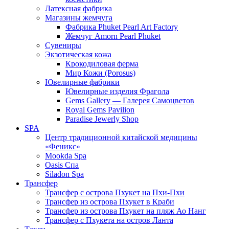
Латексная фабрика
Магазины жемчуга
Фабрика Phuket Pearl Art Factory
Жемчуг Amorn Pearl Phuket
Сувениры
Экзотическая кожа
Крокодиловая ферма
Мир Кожи (Porosus)
Ювелирные фабрики
Ювелирные изделия Фрагола
Gems Gallery — Галерея Самоцветов
Royal Gems Pavilion
Paradise Jewerly Shop
SPA
Центр традиционной китайской медицины
«Феникс»
Mookda Spa
Oasis Спа
Siladon Spa
Трансфер
Трансфер с острова Пхукет на Пхи-Пхи
Трансфер из острова Пхукет в Краби
Трансфер из острова Пхукет на пляж Ао Нанг
Трансфер с Пхукета на остров Ланта