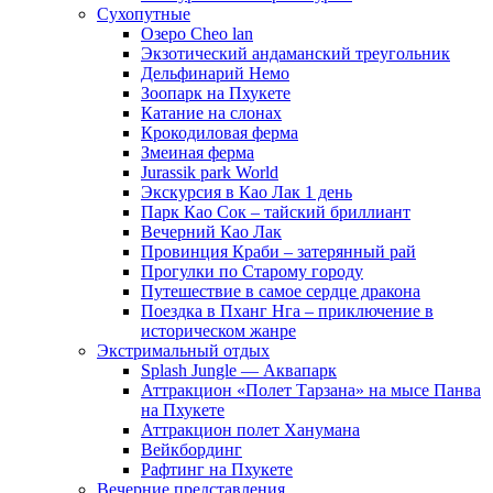
Сухопутные
Озеро Cheo lan
Экзотический андаманский треугольник
Дельфинарий Немо
Зоопарк на Пхукете
Катание на слонах
Крокодиловая ферма
Змеиная ферма
Jurassik park World
Экскурсия в Као Лак 1 день
Парк Као Сок – тайский бриллиант
Вечерний Као Лак
Провинция Краби – затерянный рай
Прогулки по Старому городу
Путешествие в самое сердце дракона
Поездка в Пханг Нга – приключение в
историческом жанре
Экстримальный отдых
Splash Jungle — Аквапарк
Аттракцион «Полет Тарзана» на мысе Панва
на Пхукете
Аттракцион полет Ханумана
Вейкбординг
Рафтинг на Пхукете
Вечерние представления