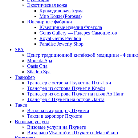
Экзотическая кожа
Крокодиловая ферма
Мир Кожи (Porosus)
Ювелирные фабрики
Ювелирные изделия Фрагола
Gems Gallery — Галерея Самоцветов
Royal Gems Pavilion
Paradise Jewerly Shop
SPA
Центр традиционной китайской медицины «Феник
Mookda Spa
Oasis Спа
Siladon Spa
Трансфер
Трансфер с острова Пхукет на Пхи-Пхи
Трансфер из острова Пхукет в Краби
Трансфер из острова Пхукет на пляж Ао Нанг
Трансфер с Пхукета на остров Ланта
Такси
Встреча в аэропорту Пхукета
Такси в аэропорт Пхукета
Визовые услуги
Визовые услуги на Пхукете
Виза ран (Visa run) из Пхукета в Малайзию