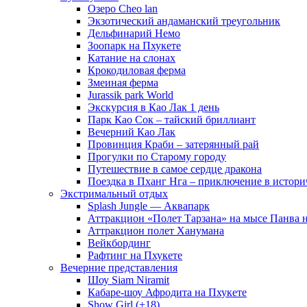
Озеро Cheo lan
Экзотический андаманский треугольник
Дельфинарий Немо
Зоопарк на Пхукете
Катание на слонах
Крокодиловая ферма
Змеиная ферма
Jurassik park World
Экскурсия в Као Лак 1 день
Парк Као Сок – тайский бриллиант
Вечерний Као Лак
Провинция Краби – затерянный рай
Прогулки по Старому городу
Путешествие в самое сердце дракона
Поездка в Пханг Нга – приключение в истори
Экстримальный отдых
Splash Jungle — Аквапарк
Аттракцион «Полет Тарзана» на мысе Панва 
Аттракцион полет Ханумана
Вейкбординг
Рафтинг на Пхукете
Вечерние представления
Шоу Siam Niramit
Кабаре-шоу Афродита на Пхукете
Show Girl (+18)