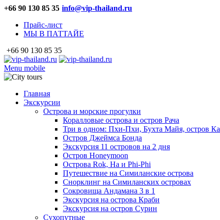
+66 90 130 85 35
info@vip-thailand.ru
Прайс-лист
МЫ В ПАТТАЙЕ
+66 90 130 85 35
Menu mobile
Главная
Экскурсии
Острова и морские прогулки
Коралловые острова и остров Рача
Три в одном: Пхи-Пхи, Бухта Майя, остров К
Остров Джеймса Бонда
Экскурсия 11 островов на 2 дня
Остров Honeymoon
Острова Rok, Ha и Phi-Phi
Путешествие на Симиланские острова
Снорклинг на Симиланских островах
Сокровища Андамана 3 в 1
Экскурсия на острова Краби
Экскурсия на остров Сурин
Сухопутные