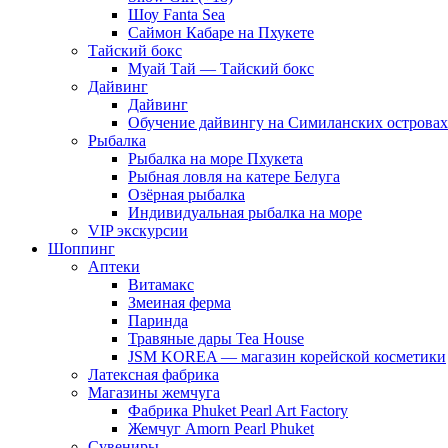
Шоу Fanta Sea
Саймон Кабаре на Пхукете
Тайский бокс
Муай Тай — Тайский бокс
Дайвинг
Дайвинг
Обучение дайвингу на Симиланских островах
Рыбалка
Рыбалка на море Пхукета
Рыбная ловля на катере Белуга
Озёрная рыбалка
Индивидуальная рыбалка на море
VIP экскурсии
Шоппинг
Аптеки
Витамакс
Змеиная ферма
Паринда
Травяные дары Tea House
JSM KOREA — магазин корейской косметики
Латексная фабрика
Магазины жемчуга
Фабрика Phuket Pearl Art Factory
Жемчуг Amorn Pearl Phuket
Сувениры