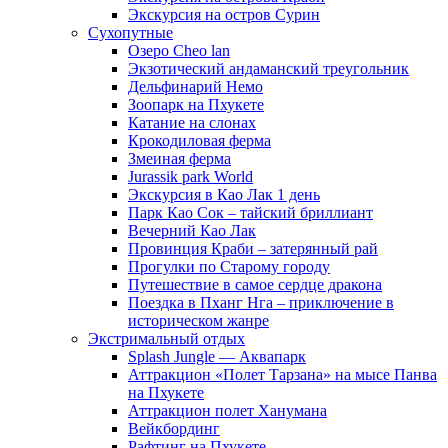
Экскурсия на остров Сурин
Сухопутные
Озеро Cheo lan
Экзотический андаманский треугольник
Дельфинарий Немо
Зоопарк на Пхукете
Катание на слонах
Крокодиловая ферма
Змеиная ферма
Jurassik park World
Экскурсия в Као Лак 1 день
Парк Као Сок – тайский бриллиант
Вечерний Као Лак
Провинция Краби – затерянный рай
Прогулки по Старому городу
Путешествие в самое сердце дракона
Поездка в Пханг Нга – приключение в
историческом жанре
Экстримальный отдых
Splash Jungle — Аквапарк
Аттракцион «Полет Тарзана» на мысе Панва
на Пхукете
Аттракцион полет Ханумана
Вейкбординг
Рафтинг на Пхукете