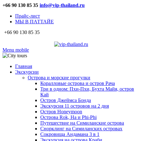
+66 90 130 85 35
info@vip-thailand.ru
Прайс-лист
МЫ В ПАТТАЙЕ
+66 90 130 85 35
Menu mobile
Главная
Экскурсии
Острова и морские прогулки
Коралловые острова и остров Рача
Три в одном: Пхи-Пхи, Бухта Майя, остров
Кай
Остров Джеймса Бонда
Экскурсия 11 островов на 2 дня
Остров Honeymoon
Острова Rok, Ha и Phi-Phi
Путешествие на Симиланские острова
Снорклинг на Симиланских островах
Сокровища Андамана 3 в 1
Экскурсия на острова Краби