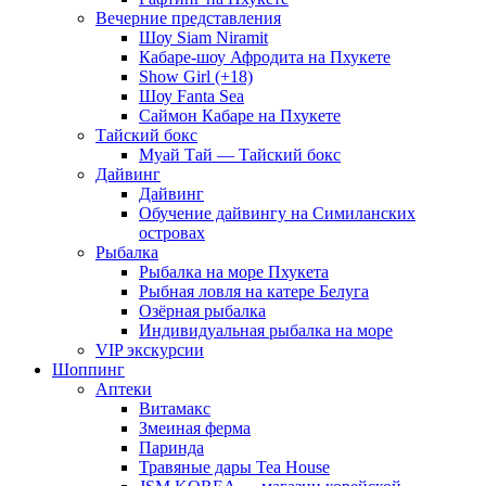
Вечерние представления
Шоу Siam Niramit
Кабаре-шоу Афродита на Пхукете
Show Girl (+18)
Шоу Fanta Sea
Саймон Кабаре на Пхукете
Тайский бокс
Муай Тай — Тайский бокс
Дайвинг
Дайвинг
Обучение дайвингу на Симиланских
островах
Рыбалка
Рыбалка на море Пхукета
Рыбная ловля на катере Белуга
Озёрная рыбалка
Индивидуальная рыбалка на море
VIP экскурсии
Шоппинг
Аптеки
Витамакс
Змеиная ферма
Паринда
Травяные дары Tea House