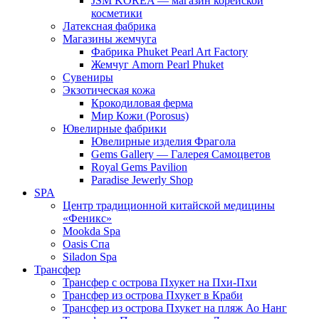
JSM KOREA — магазин корейской
косметики
Латексная фабрика
Магазины жемчуга
Фабрика Phuket Pearl Art Factory
Жемчуг Amorn Pearl Phuket
Сувениры
Экзотическая кожа
Крокодиловая ферма
Мир Кожи (Porosus)
Ювелирные фабрики
Ювелирные изделия Фрагола
Gems Gallery — Галерея Самоцветов
Royal Gems Pavilion
Paradise Jewerly Shop
SPA
Центр традиционной китайской медицины
«Феникс»
Mookda Spa
Oasis Спа
Siladon Spa
Трансфер
Трансфер с острова Пхукет на Пхи-Пхи
Трансфер из острова Пхукет в Краби
Трансфер из острова Пхукет на пляж Ао Нанг