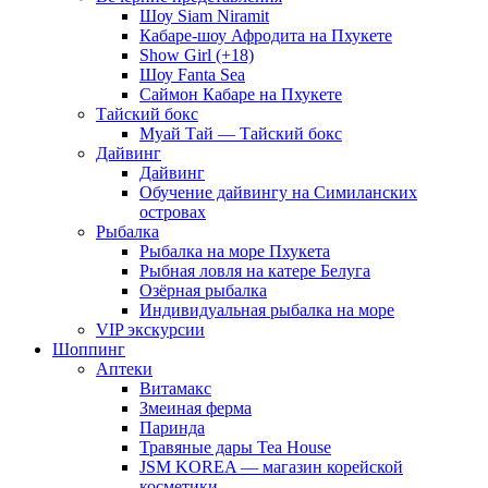
Шоу Siam Niramit
Кабаре-шоу Афродита на Пхукете
Show Girl (+18)
Шоу Fanta Sea
Саймон Кабаре на Пхукете
Тайский бокс
Муай Тай — Тайский бокс
Дайвинг
Дайвинг
Обучение дайвингу на Симиланских
островах
Рыбалка
Рыбалка на море Пхукета
Рыбная ловля на катере Белуга
Озёрная рыбалка
Индивидуальная рыбалка на море
VIP экскурсии
Шоппинг
Аптеки
Витамакс
Змеиная ферма
Паринда
Травяные дары Tea House
JSM KOREA — магазин корейской
косметики