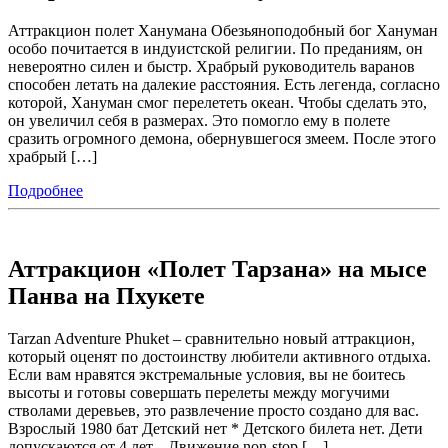
Аттракцион полет Ханумана Обезьяноподобный бог Хануман
особо почитается в индуистской религии. По преданиям, он
невероятно силен и быстр. Храбрый руководитель варанов
способен летать на далекие расстояния. Есть легенда, согласно
которой, Хануман смог перелететь океан. Чтобы сделать это,
он увеличил себя в размерах. Это помогло ему в полете
сразить огромного демона, обернувшегося змеем. После этого
храбрый […]
Подробнее
Аттракцион «Полет Тарзана» на мысе
Панва на Пхукете
Tarzan Adventure Phuket – сравнительно новый аттракцион,
который оценят по достоинству любители активного отдыха.
Если вам нравятся экстремальные условия, вы не боитесь
высоты и готовы совершать перелеты между могучими
стволами деревьев, это развлечение просто создано для вас.
Взрослый 1980 бат Детский нет * Детского билета нет. Дети
допускаются от 4 лет. Движение non-stop […]