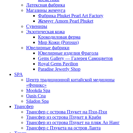
Латексная фабрика
Магазины жемчуга
Фабрика Phuket Pearl Art Factory
Жемчуг Amorn Pearl Phuket
Сувениры
Экзотическая кожа
Крокодиловая ферма
Мир Кожи (Porosus)
Ювелирные фабрики
Ювелирные изделия Фрагола
Gems Gallery — Галерея Самоцветов
Royal Gems Pavilion
Paradise Jewerly Shop
SPA
Центр традиционной китайской медицины
«Феникс»
Mookda Spa
Oasis Спа
Siladon Spa
Трансфер
Трансфер с острова Пхукет на Пхи-Пхи
Трансфер из острова Пхукет в Краби
Трансфер из острова Пхукет на пляж Ао Нанг
Трансфер с Пхукета на остров Ланта