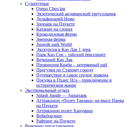
Сухопутные
Озеро Cheo lan
Экзотический андаманский треугольник
Дельфинарий Немо
Зоопарк на Пхукете
Катание на слонах
Крокодиловая ферма
Змеиная ферма
Jurassik park World
Экскурсия в Као Лак 1 день
Парк Као Сок – тайский бриллиант
Вечерний Као Лак
Провинция Краби – затерянный рай
Прогулки по Старому городу
Путешествие в самое сердце дракона
Поездка в Пханг Нга – приключение в
историческом жанре
Экстримальный отдых
Splash Jungle — Аквапарк
Аттракцион «Полет Тарзана» на мысе Панва
на Пхукете
Аттракцион полет Ханумана
Вейкбординг
Рафтинг на Пхукете
Вечерние представления