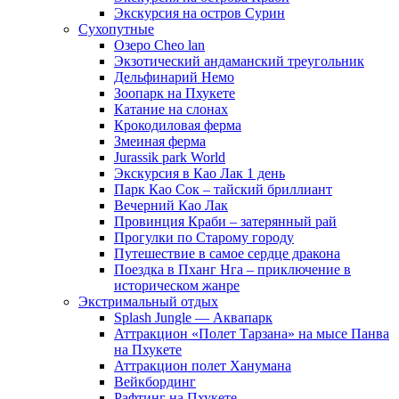
Экскурсия на остров Сурин
Сухопутные
Озеро Cheo lan
Экзотический андаманский треугольник
Дельфинарий Немо
Зоопарк на Пхукете
Катание на слонах
Крокодиловая ферма
Змеиная ферма
Jurassik park World
Экскурсия в Као Лак 1 день
Парк Као Сок – тайский бриллиант
Вечерний Као Лак
Провинция Краби – затерянный рай
Прогулки по Старому городу
Путешествие в самое сердце дракона
Поездка в Пханг Нга – приключение в
историческом жанре
Экстримальный отдых
Splash Jungle — Аквапарк
Аттракцион «Полет Тарзана» на мысе Панва
на Пхукете
Аттракцион полет Ханумана
Вейкбординг
Рафтинг на Пхукете