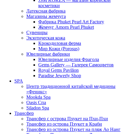
JSM KOREA — магазин корейской
косметики
Латексная фабрика
Магазины жемчуга
Фабрика Phuket Pearl Art Factory
Жемчуг Amorn Pearl Phuket
Сувениры
Экзотическая кожа
Крокодиловая ферма
Мир Кожи (Porosus)
Ювелирные фабрики
Ювелирные изделия Фрагола
Gems Gallery — Галерея Самоцветов
Royal Gems Pavilion
Paradise Jewerly Shop
SPA
Центр традиционной китайской медицины
«Феникс»
Mookda Spa
Oasis Спа
Siladon Spa
Трансфер
Трансфер с острова Пхукет на Пхи-Пхи
Трансфер из острова Пхукет в Краби
Трансфер из острова Пхукет на пляж Ао Нанг