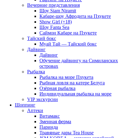
Вечерние представления
Шоу Siam Niramit
Кабаре-шоу Афродита на Пхукете
Show Girl (+18)
Шоу Fanta Sea
Саймон Кабаре на Пхукете
Тайский бокс
Муай Тай — Тайский бокс
Дайвинг
Дайвинг
Обучение дайвингу на Симиланских
островах
Рыбалка
Рыбалка на море Пхукета
Рыбная ловля на катере Белуга
Озёрная рыбалка
Индивидуальная рыбалка на море
VIP экскурсии
Шоппинг
Аптеки
Витамакс
Змеиная ферма
Паринда
Травяные дары Tea House