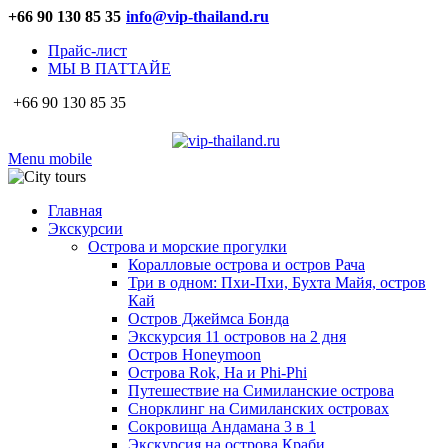
+66 90 130 85 35
info@vip-thailand.ru
Прайс-лист
МЫ В ПАТТАЙЕ
+66 90 130 85 35
Menu mobile
Главная
Экскурсии
Острова и морские прогулки
Коралловые острова и остров Рача
Три в одном: Пхи-Пхи, Бухта Майя, остров
Кай
Остров Джеймса Бонда
Экскурсия 11 островов на 2 дня
Остров Honeymoon
Острова Rok, Ha и Phi-Phi
Путешествие на Симиланские острова
Снорклинг на Симиланских островах
Сокровища Андамана 3 в 1
Экскурсия на острова Краби