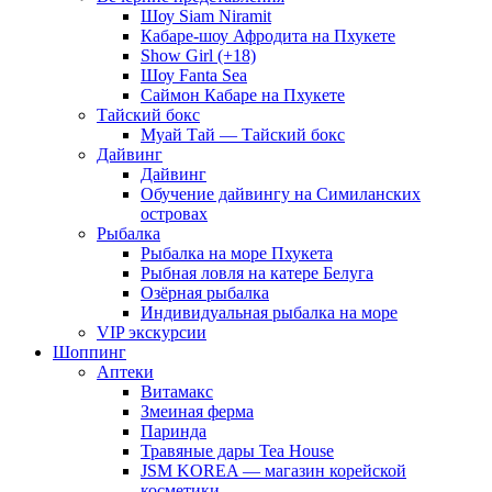
Шоу Siam Niramit
Кабаре-шоу Афродита на Пхукете
Show Girl (+18)
Шоу Fanta Sea
Саймон Кабаре на Пхукете
Тайский бокс
Муай Тай — Тайский бокс
Дайвинг
Дайвинг
Обучение дайвингу на Симиланских
островах
Рыбалка
Рыбалка на море Пхукета
Рыбная ловля на катере Белуга
Озёрная рыбалка
Индивидуальная рыбалка на море
VIP экскурсии
Шоппинг
Аптеки
Витамакс
Змеиная ферма
Паринда
Травяные дары Tea House
JSM KOREA — магазин корейской
косметики