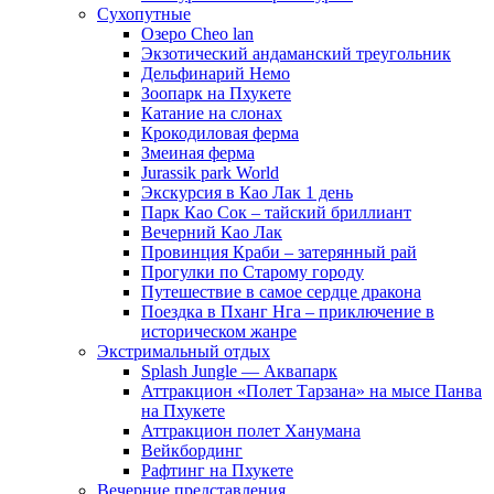
Сухопутные
Озеро Cheo lan
Экзотический андаманский треугольник
Дельфинарий Немо
Зоопарк на Пхукете
Катание на слонах
Крокодиловая ферма
Змеиная ферма
Jurassik park World
Экскурсия в Као Лак 1 день
Парк Као Сок – тайский бриллиант
Вечерний Као Лак
Провинция Краби – затерянный рай
Прогулки по Старому городу
Путешествие в самое сердце дракона
Поездка в Пханг Нга – приключение в
историческом жанре
Экстримальный отдых
Splash Jungle — Аквапарк
Аттракцион «Полет Тарзана» на мысе Панва
на Пхукете
Аттракцион полет Ханумана
Вейкбординг
Рафтинг на Пхукете
Вечерние представления