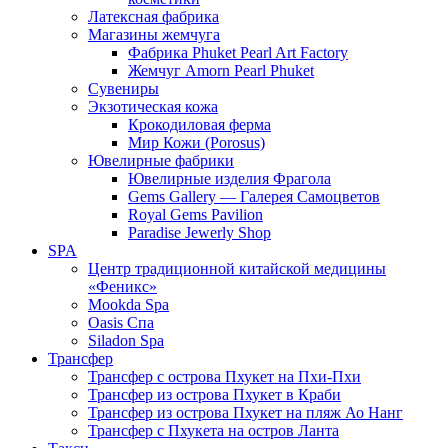
Латексная фабрика
Магазины жемчуга
Фабрика Phuket Pearl Art Factory
Жемчуг Amorn Pearl Phuket
Сувениры
Экзотическая кожа
Крокодиловая ферма
Мир Кожи (Porosus)
Ювелирные фабрики
Ювелирные изделия Фрагола
Gems Gallery — Галерея Самоцветов
Royal Gems Pavilion
Paradise Jewerly Shop
SPA
Центр традиционной китайской медицины
«Феникс»
Mookda Spa
Oasis Спа
Siladon Spa
Трансфер
Трансфер с острова Пхукет на Пхи-Пхи
Трансфер из острова Пхукет в Краби
Трансфер из острова Пхукет на пляж Ао Нанг
Трансфер с Пхукета на остров Ланта