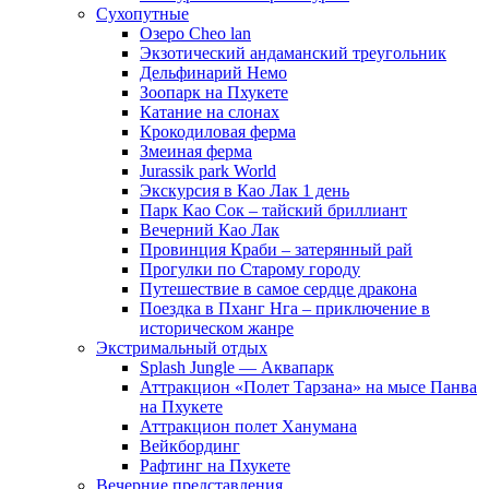
Сухопутные
Озеро Cheo lan
Экзотический андаманский треугольник
Дельфинарий Немо
Зоопарк на Пхукете
Катание на слонах
Крокодиловая ферма
Змеиная ферма
Jurassik park World
Экскурсия в Као Лак 1 день
Парк Као Сок – тайский бриллиант
Вечерний Као Лак
Провинция Краби – затерянный рай
Прогулки по Старому городу
Путешествие в самое сердце дракона
Поездка в Пханг Нга – приключение в
историческом жанре
Экстримальный отдых
Splash Jungle — Аквапарк
Аттракцион «Полет Тарзана» на мысе Панва
на Пхукете
Аттракцион полет Ханумана
Вейкбординг
Рафтинг на Пхукете
Вечерние представления