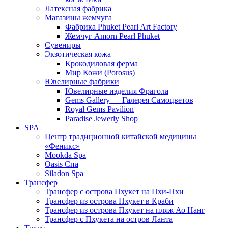
Латексная фабрика
Магазины жемчуга
Фабрика Phuket Pearl Art Factory
Жемчуг Amorn Pearl Phuket
Сувениры
Экзотическая кожа
Крокодиловая ферма
Мир Кожи (Porosus)
Ювелирные фабрики
Ювелирные изделия Фрагола
Gems Gallery — Галерея Самоцветов
Royal Gems Pavilion
Paradise Jewerly Shop
SPA
Центр традиционной китайской медицины
«Феникс»
Mookda Spa
Oasis Спа
Siladon Spa
Трансфер
Трансфер с острова Пхукет на Пхи-Пхи
Трансфер из острова Пхукет в Краби
Трансфер из острова Пхукет на пляж Ао Нанг
Трансфер с Пхукета на остров Ланта