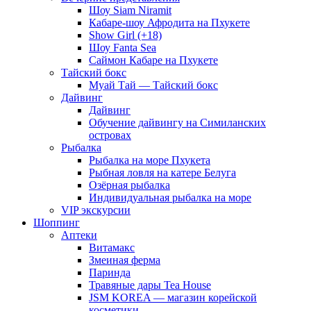
Шоу Siam Niramit
Кабаре-шоу Афродита на Пхукете
Show Girl (+18)
Шоу Fanta Sea
Саймон Кабаре на Пхукете
Тайский бокс
Муай Тай — Тайский бокс
Дайвинг
Дайвинг
Обучение дайвингу на Симиланских
островах
Рыбалка
Рыбалка на море Пхукета
Рыбная ловля на катере Белуга
Озёрная рыбалка
Индивидуальная рыбалка на море
VIP экскурсии
Шоппинг
Аптеки
Витамакс
Змеиная ферма
Паринда
Травяные дары Tea House
JSM KOREA — магазин корейской
косметики