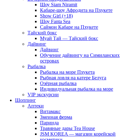
Шоу Siam Niramit
Кабаре-шоу Афродита на Пхукете
Show Girl (+18)
Шоу Fanta Sea
Саймон Кабаре на Пхукете
Тайский бокс
Муай Тай — Тайский бокс
Дайвинг
Дайвинг
Обучение дайвингу на Симиланских
островах
Рыбалка
Рыбалка на море Пхукета
Рыбная ловля на катере Белуга
Озёрная рыбалка
Индивидуальная рыбалка на море
VIP экскурсии
Шоппинг
Аптеки
Витамакс
Змеиная ферма
Паринда
Травяные дары Tea House
JSM KOREA — магазин корейской
косметики