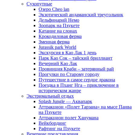
Сухопутные
Озеро Cheo lan
Экзотический андаманский треугольник
Дельфинарий Немо
Зоопарк на Пхукете
Катание на слонах
Крокодиловая ферма
Змеиная ферма
Jurassik park World
Экскурсия в Као Лак 1 день
Парк Као Сок – тайский бриллиант
Вечерний Као Лак
Провинция Краби – затерянный рай
Прогулки по Старому городу
Путешествие в самое сердце дракона
Поездка в Пханг Нга – приключение в
историческом жанре
Экстримальный отдых
Splash Jungle — Аквапарк
Аттракцион «Полет Тарзана» на мысе Панва
на Пхукете
Аттракцион полет Ханумана
Вейкбординг
Рафтинг на Пхукете
Вечерние представления