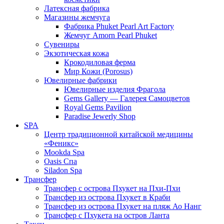
Латексная фабрика
Магазины жемчуга
Фабрика Phuket Pearl Art Factory
Жемчуг Amorn Pearl Phuket
Сувениры
Экзотическая кожа
Крокодиловая ферма
Мир Кожи (Porosus)
Ювелирные фабрики
Ювелирные изделия Фрагола
Gems Gallery — Галерея Самоцветов
Royal Gems Pavilion
Paradise Jewerly Shop
SPA
Центр традиционной китайской медицины
«Феникс»
Mookda Spa
Oasis Спа
Siladon Spa
Трансфер
Трансфер с острова Пхукет на Пхи-Пхи
Трансфер из острова Пхукет в Краби
Трансфер из острова Пхукет на пляж Ао Нанг
Трансфер с Пхукета на остров Ланта