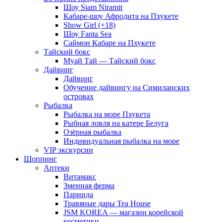
Шоу Siam Niramit
Кабаре-шоу Афродита на Пхукете
Show Girl (+18)
Шоу Fanta Sea
Саймон Кабаре на Пхукете
Тайский бокс
Муай Тай — Тайский бокс
Дайвинг
Дайвинг
Обучение дайвингу на Симиланских
островах
Рыбалка
Рыбалка на море Пхукета
Рыбная ловля на катере Белуга
Озёрная рыбалка
Индивидуальная рыбалка на море
VIP экскурсии
Шоппинг
Аптеки
Витамакс
Змеиная ферма
Паринда
Травяные дары Tea House
JSM KOREA — магазин корейской
косметики