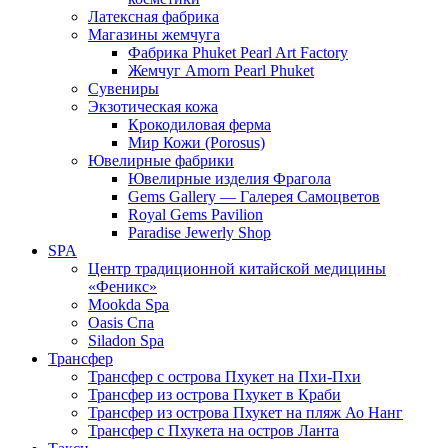
Латексная фабрика
Магазины жемчуга
Фабрика Phuket Pearl Art Factory
Жемчуг Amorn Pearl Phuket
Сувениры
Экзотическая кожа
Крокодиловая ферма
Мир Кожи (Porosus)
Ювелирные фабрики
Ювелирные изделия Фрагола
Gems Gallery — Галерея Самоцветов
Royal Gems Pavilion
Paradise Jewerly Shop
SPA
Центр традиционной китайской медицины
«Феникс»
Mookda Spa
Oasis Спа
Siladon Spa
Трансфер
Трансфер с острова Пхукет на Пхи-Пхи
Трансфер из острова Пхукет в Краби
Трансфер из острова Пхукет на пляж Ао Нанг
Трансфер с Пхукета на остров Ланта