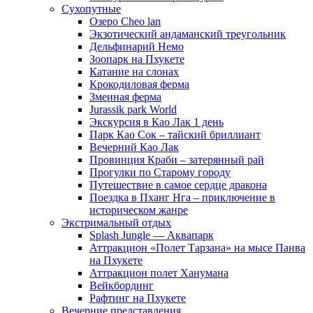
Сухопутные
Озеро Cheo lan
Экзотический андаманский треугольник
Дельфинарий Немо
Зоопарк на Пхукете
Катание на слонах
Крокодиловая ферма
Змеиная ферма
Jurassik park World
Экскурсия в Као Лак 1 день
Парк Као Сок – тайский бриллиант
Вечерний Као Лак
Провинция Краби – затерянный рай
Прогулки по Старому городу
Путешествие в самое сердце дракона
Поездка в Пханг Нга – приключение в
историческом жанре
Экстримальный отдых
Splash Jungle — Аквапарк
Аттракцион «Полет Тарзана» на мысе Панва
на Пхукете
Аттракцион полет Ханумана
Вейкбординг
Рафтинг на Пхукете
Вечерние представления