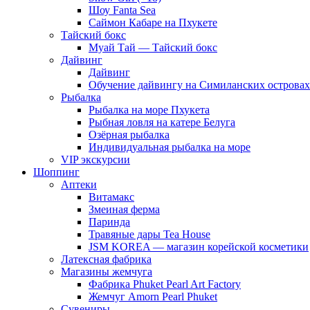
Шоу Fanta Sea
Саймон Кабаре на Пхукете
Тайский бокс
Муай Тай — Тайский бокс
Дайвинг
Дайвинг
Обучение дайвингу на Симиланских островах
Рыбалка
Рыбалка на море Пхукета
Рыбная ловля на катере Белуга
Озёрная рыбалка
Индивидуальная рыбалка на море
VIP экскурсии
Шоппинг
Аптеки
Витамакс
Змеиная ферма
Паринда
Травяные дары Tea House
JSM KOREA — магазин корейской косметики
Латексная фабрика
Магазины жемчуга
Фабрика Phuket Pearl Art Factory
Жемчуг Amorn Pearl Phuket
Сувениры