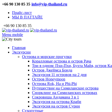
+66 90 130 85 35
info@vip-thailand.ru
Прайс-лист
МЫ В ПАТТАЙЕ
+66 90 130 85 35
Menu mobile
Главная
Экскурсии
Острова и морские прогулки
Коралловые острова и остров Рача
Три в одном: Пхи-Пхи, Бухта Майя, остров К
Остров Джеймса Бонда
Экскурсия 11 островов на 2 дня
Остров Honeymoon
Острова Rok, Ha и Phi-Phi
Путешествие на Симиланские острова
Снорклинг на Симиланских островах
Сокровища Андамана 3 в 1
Экскурсия на острова Краби
Экскурсия на остров Сурин
Сухопутные