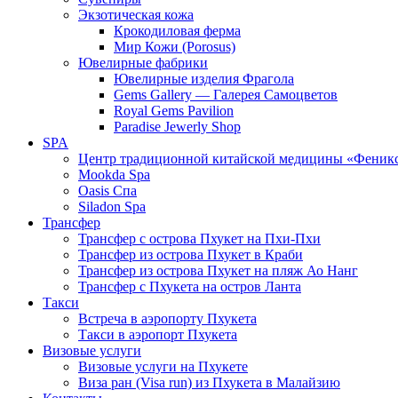
Экзотическая кожа
Крокодиловая ферма
Мир Кожи (Porosus)
Ювелирные фабрики
Ювелирные изделия Фрагола
Gems Gallery — Галерея Самоцветов
Royal Gems Pavilion
Paradise Jewerly Shop
SPA
Центр традиционной китайской медицины «Феник
Mookda Spa
Oasis Спа
Siladon Spa
Трансфер
Трансфер с острова Пхукет на Пхи-Пхи
Трансфер из острова Пхукет в Краби
Трансфер из острова Пхукет на пляж Ао Нанг
Трансфер с Пхукета на остров Ланта
Такси
Встреча в аэропорту Пхукета
Такси в аэропорт Пхукета
Визовые услуги
Визовые услуги на Пхукете
Виза ран (Visa run) из Пхукета в Малайзию