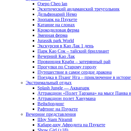
Озеро Cheo lan
Экзотический андаманский треугольник
Дельфинарий Немо
Зоопарк на Пхукете
Катание на слонах
Крокодиловая ферма
Змеиная ферма
Jurassik park World
Экскурсия в Као Лак 1 день
Парк Као Сок – тайский бриллиант
Вечерний Као Лак
Провинция Краби – затерянный рай
Прогулки по Старому городу
Путешествие в самое сердце дракона
Поездка в Пханг Нга – приключение в истори
Экстримальный отдых
Splash Jungle — Аквапарк
Аттракцион «Полет Тарзана» на мысе Панва 
Аттракцион полет Ханумана
Вейкбординг
Рафтинг на Пхукете
Вечерние представления
Шоу Siam Niramit
Кабаре-шоу Афродита на Пхукете
Show Girl (+18)