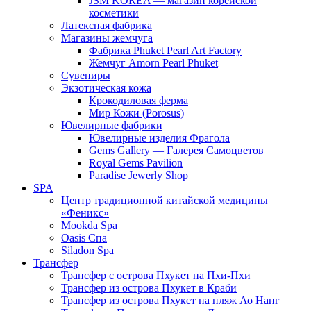
JSM KOREA — магазин корейской
косметики
Латексная фабрика
Магазины жемчуга
Фабрика Phuket Pearl Art Factory
Жемчуг Amorn Pearl Phuket
Сувениры
Экзотическая кожа
Крокодиловая ферма
Мир Кожи (Porosus)
Ювелирные фабрики
Ювелирные изделия Фрагола
Gems Gallery — Галерея Самоцветов
Royal Gems Pavilion
Paradise Jewerly Shop
SPA
Центр традиционной китайской медицины
«Феникс»
Mookda Spa
Oasis Спа
Siladon Spa
Трансфер
Трансфер с острова Пхукет на Пхи-Пхи
Трансфер из острова Пхукет в Краби
Трансфер из острова Пхукет на пляж Ао Нанг