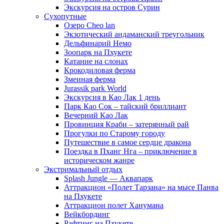
Экскурсия на остров Сурин
Сухопутные
Озеро Cheo lan
Экзотический андаманский треугольник
Дельфинарий Немо
Зоопарк на Пхукете
Катание на слонах
Крокодиловая ферма
Змеиная ферма
Jurassik park World
Экскурсия в Као Лак 1 день
Парк Као Сок – тайский бриллиант
Вечерний Као Лак
Провинция Краби – затерянный рай
Прогулки по Старому городу
Путешествие в самое сердце дракона
Поездка в Пханг Нга – приключение в
историческом жанре
Экстримальный отдых
Splash Jungle — Аквапарк
Аттракцион «Полет Тарзана» на мысе Панва
на Пхукете
Аттракцион полет Ханумана
Вейкбординг
Рафтинг на Пхукете