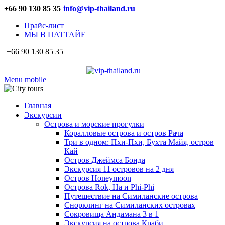
+66 90 130 85 35
info@vip-thailand.ru
Прайс-лист
МЫ В ПАТТАЙЕ
+66 90 130 85 35
Menu mobile
Главная
Экскурсии
Острова и морские прогулки
Коралловые острова и остров Рача
Три в одном: Пхи-Пхи, Бухта Майя, остров
Кай
Остров Джеймса Бонда
Экскурсия 11 островов на 2 дня
Остров Honeymoon
Острова Rok, Ha и Phi-Phi
Путешествие на Симиланские острова
Снорклинг на Симиланских островах
Сокровища Андамана 3 в 1
Экскурсия на острова Краби