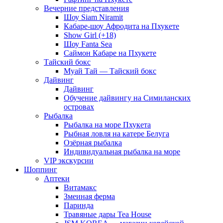
Вечерние представления
Шоу Siam Niramit
Кабаре-шоу Афродита на Пхукете
Show Girl (+18)
Шоу Fanta Sea
Саймон Кабаре на Пхукете
Тайский бокс
Муай Тай — Тайский бокс
Дайвинг
Дайвинг
Обучение дайвингу на Симиланских
островах
Рыбалка
Рыбалка на море Пхукета
Рыбная ловля на катере Белуга
Озёрная рыбалка
Индивидуальная рыбалка на море
VIP экскурсии
Шоппинг
Аптеки
Витамакс
Змеиная ферма
Паринда
Травяные дары Tea House