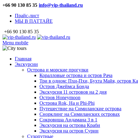
+66 90 130 85 35
info@vip-thailand.ru
Прайс-лист
МЫ В ПАТТАЙЕ
+66 90 130 85 35
Menu mobile
Главная
Экскурсии
Острова и морские прогулки
Коралловые острова и остров Рача
Три в одном: Пхи-Пхи, Бухта Майя, остров К
Остров Джеймса Бонда
Экскурсия 11 островов на 2 дня
Остров Honeymoon
Острова Rok, Ha и Phi-Phi
Путешествие на Симиланские острова
Снорклинг на Симиланских островах
Сокровища Андамана 3 в 1
Экскурсия на острова Краби
Экскурсия на остров Сурин
Сухопутные