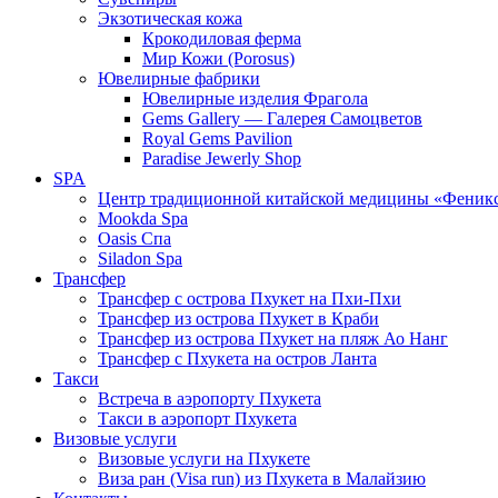
Экзотическая кожа
Крокодиловая ферма
Мир Кожи (Porosus)
Ювелирные фабрики
Ювелирные изделия Фрагола
Gems Gallery — Галерея Самоцветов
Royal Gems Pavilion
Paradise Jewerly Shop
SPA
Центр традиционной китайской медицины «Феник
Mookda Spa
Oasis Спа
Siladon Spa
Трансфер
Трансфер с острова Пхукет на Пхи-Пхи
Трансфер из острова Пхукет в Краби
Трансфер из острова Пхукет на пляж Ао Нанг
Трансфер с Пхукета на остров Ланта
Такси
Встреча в аэропорту Пхукета
Такси в аэропорт Пхукета
Визовые услуги
Визовые услуги на Пхукете
Виза ран (Visa run) из Пхукета в Малайзию