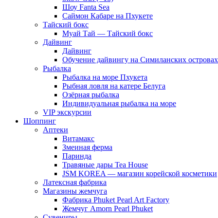
Шоу Fanta Sea
Саймон Кабаре на Пхукете
Тайский бокс
Муай Тай — Тайский бокс
Дайвинг
Дайвинг
Обучение дайвингу на Симиланских островах
Рыбалка
Рыбалка на море Пхукета
Рыбная ловля на катере Белуга
Озёрная рыбалка
Индивидуальная рыбалка на море
VIP экскурсии
Шоппинг
Аптеки
Витамакс
Змеиная ферма
Паринда
Травяные дары Tea House
JSM KOREA — магазин корейской косметики
Латексная фабрика
Магазины жемчуга
Фабрика Phuket Pearl Art Factory
Жемчуг Amorn Pearl Phuket
Сувениры