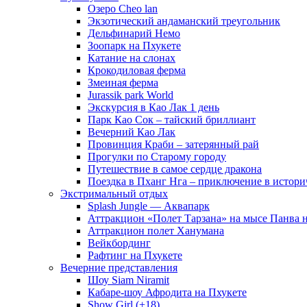
Озеро Cheo lan
Экзотический андаманский треугольник
Дельфинарий Немо
Зоопарк на Пхукете
Катание на слонах
Крокодиловая ферма
Змеиная ферма
Jurassik park World
Экскурсия в Као Лак 1 день
Парк Као Сок – тайский бриллиант
Вечерний Као Лак
Провинция Краби – затерянный рай
Прогулки по Старому городу
Путешествие в самое сердце дракона
Поездка в Пханг Нга – приключение в истори
Экстримальный отдых
Splash Jungle — Аквапарк
Аттракцион «Полет Тарзана» на мысе Панва 
Аттракцион полет Ханумана
Вейкбординг
Рафтинг на Пхукете
Вечерние представления
Шоу Siam Niramit
Кабаре-шоу Афродита на Пхукете
Show Girl (+18)