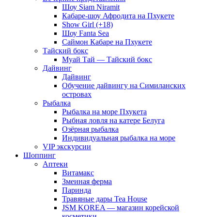
Шоу Siam Niramit
Кабаре-шоу Афродита на Пхукете
Show Girl (+18)
Шоу Fanta Sea
Саймон Кабаре на Пхукете
Тайский бокс
Муай Тай — Тайский бокс
Дайвинг
Дайвинг
Обучение дайвингу на Симиланских
островах
Рыбалка
Рыбалка на море Пхукета
Рыбная ловля на катере Белуга
Озёрная рыбалка
Индивидуальная рыбалка на море
VIP экскурсии
Шоппинг
Аптеки
Витамакс
Змеиная ферма
Паринда
Травяные дары Tea House
JSM KOREA — магазин корейской
косметики