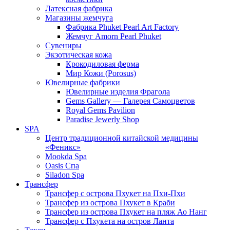
Латексная фабрика
Магазины жемчуга
Фабрика Phuket Pearl Art Factory
Жемчуг Amorn Pearl Phuket
Сувениры
Экзотическая кожа
Крокодиловая ферма
Мир Кожи (Porosus)
Ювелирные фабрики
Ювелирные изделия Фрагола
Gems Gallery — Галерея Самоцветов
Royal Gems Pavilion
Paradise Jewerly Shop
SPA
Центр традиционной китайской медицины
«Феникс»
Mookda Spa
Oasis Спа
Siladon Spa
Трансфер
Трансфер с острова Пхукет на Пхи-Пхи
Трансфер из острова Пхукет в Краби
Трансфер из острова Пхукет на пляж Ао Нанг
Трансфер с Пхукета на остров Ланта