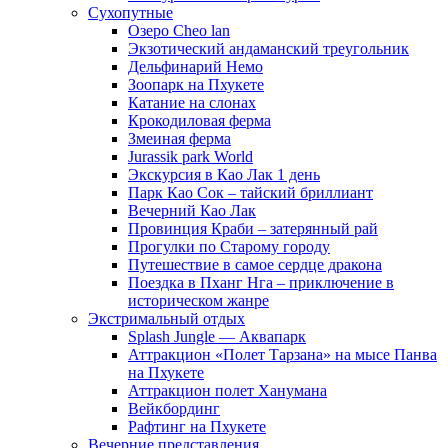
Сухопутные
Озеро Cheo lan
Экзотический андаманский треугольник
Дельфинарий Немо
Зоопарк на Пхукете
Катание на слонах
Крокодиловая ферма
Змеиная ферма
Jurassik park World
Экскурсия в Као Лак 1 день
Парк Као Сок – тайский бриллиант
Вечерний Као Лак
Провинция Краби – затерянный рай
Прогулки по Старому городу
Путешествие в самое сердце дракона
Поездка в Пханг Нга – приключение в
историческом жанре
Экстримальный отдых
Splash Jungle — Аквапарк
Аттракцион «Полет Тарзана» на мысе Панва
на Пхукете
Аттракцион полет Ханумана
Вейкбординг
Рафтинг на Пхукете
Вечерние представления