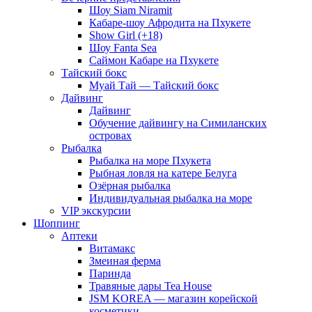
Шоу Siam Niramit
Кабаре-шоу Афродита на Пхукете
Show Girl (+18)
Шоу Fanta Sea
Саймон Кабаре на Пхукете
Тайский бокс
Муай Тай — Тайский бокс
Дайвинг
Дайвинг
Обучение дайвингу на Симиланских
островах
Рыбалка
Рыбалка на море Пхукета
Рыбная ловля на катере Белуга
Озёрная рыбалка
Индивидуальная рыбалка на море
VIP экскурсии
Шоппинг
Аптеки
Витамакс
Змеиная ферма
Паринда
Травяные дары Tea House
JSM KOREA — магазин корейской
косметики