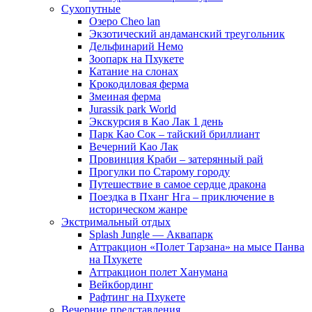
Сухопутные
Озеро Cheo lan
Экзотический андаманский треугольник
Дельфинарий Немо
Зоопарк на Пхукете
Катание на слонах
Крокодиловая ферма
Змеиная ферма
Jurassik park World
Экскурсия в Као Лак 1 день
Парк Као Сок – тайский бриллиант
Вечерний Као Лак
Провинция Краби – затерянный рай
Прогулки по Старому городу
Путешествие в самое сердце дракона
Поездка в Пханг Нга – приключение в
историческом жанре
Экстримальный отдых
Splash Jungle — Аквапарк
Аттракцион «Полет Тарзана» на мысе Панва
на Пхукете
Аттракцион полет Ханумана
Вейкбординг
Рафтинг на Пхукете
Вечерние представления