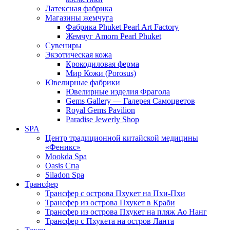
Латексная фабрика
Магазины жемчуга
Фабрика Phuket Pearl Art Factory
Жемчуг Amorn Pearl Phuket
Сувениры
Экзотическая кожа
Крокодиловая ферма
Мир Кожи (Porosus)
Ювелирные фабрики
Ювелирные изделия Фрагола
Gems Gallery — Галерея Самоцветов
Royal Gems Pavilion
Paradise Jewerly Shop
SPA
Центр традиционной китайской медицины
«Феникс»
Mookda Spa
Oasis Спа
Siladon Spa
Трансфер
Трансфер с острова Пхукет на Пхи-Пхи
Трансфер из острова Пхукет в Краби
Трансфер из острова Пхукет на пляж Ао Нанг
Трансфер с Пхукета на остров Ланта