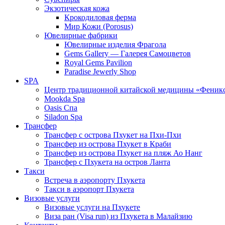
Экзотическая кожа
Крокодиловая ферма
Мир Кожи (Porosus)
Ювелирные фабрики
Ювелирные изделия Фрагола
Gems Gallery — Галерея Самоцветов
Royal Gems Pavilion
Paradise Jewerly Shop
SPA
Центр традиционной китайской медицины «Феник
Mookda Spa
Oasis Спа
Siladon Spa
Трансфер
Трансфер с острова Пхукет на Пхи-Пхи
Трансфер из острова Пхукет в Краби
Трансфер из острова Пхукет на пляж Ао Нанг
Трансфер с Пхукета на остров Ланта
Такси
Встреча в аэропорту Пхукета
Такси в аэропорт Пхукета
Визовые услуги
Визовые услуги на Пхукете
Виза ран (Visa run) из Пхукета в Малайзию