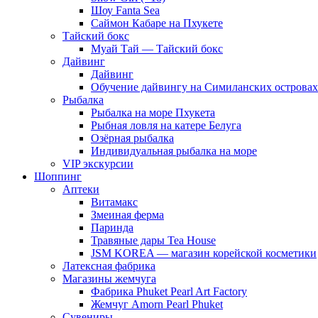
Шоу Fanta Sea
Саймон Кабаре на Пхукете
Тайский бокс
Муай Тай — Тайский бокс
Дайвинг
Дайвинг
Обучение дайвингу на Симиланских островах
Рыбалка
Рыбалка на море Пхукета
Рыбная ловля на катере Белуга
Озёрная рыбалка
Индивидуальная рыбалка на море
VIP экскурсии
Шоппинг
Аптеки
Витамакс
Змеиная ферма
Паринда
Травяные дары Tea House
JSM KOREA — магазин корейской косметики
Латексная фабрика
Магазины жемчуга
Фабрика Phuket Pearl Art Factory
Жемчуг Amorn Pearl Phuket
Сувениры