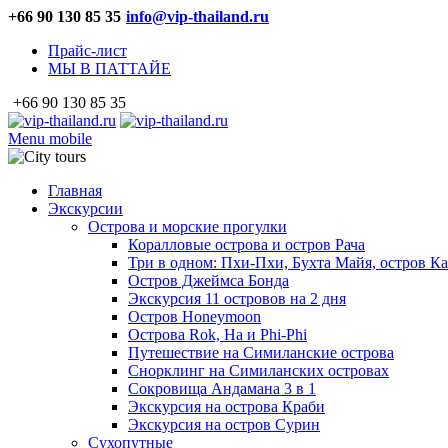
+66 90 130 85 35
info@vip-thailand.ru
Прайс-лист
МЫ В ПАТТАЙЕ
+66 90 130 85 35
Menu mobile
Главная
Экскурсии
Острова и морские прогулки
Коралловые острова и остров Рача
Три в одном: Пхи-Пхи, Бухта Майя, остров К
Остров Джеймса Бонда
Экскурсия 11 островов на 2 дня
Остров Honeymoon
Острова Rok, Ha и Phi-Phi
Путешествие на Симиланские острова
Снорклинг на Симиланских островах
Сокровища Андамана 3 в 1
Экскурсия на острова Краби
Экскурсия на остров Сурин
Сухопутные