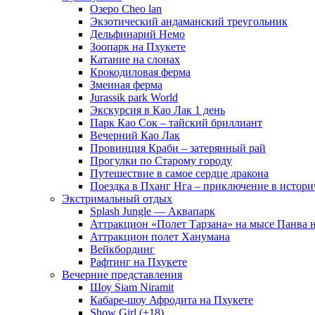
Озеро Cheo lan
Экзотический андаманский треугольник
Дельфинарий Немо
Зоопарк на Пхукете
Катание на слонах
Крокодиловая ферма
Змеиная ферма
Jurassik park World
Экскурсия в Као Лак 1 день
Парк Као Сок – тайский бриллиант
Вечерний Као Лак
Провинция Краби – затерянный рай
Прогулки по Старому городу
Путешествие в самое сердце дракона
Поездка в Пханг Нга – приключение в истори
Экстримальный отдых
Splash Jungle — Аквапарк
Аттракцион «Полет Тарзана» на мысе Панва 
Аттракцион полет Ханумана
Вейкбординг
Рафтинг на Пхукете
Вечерние представления
Шоу Siam Niramit
Кабаре-шоу Афродита на Пхукете
Show Girl (+18)