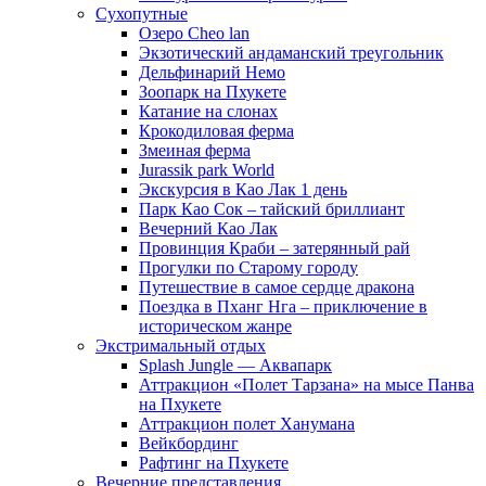
Сухопутные
Озеро Cheo lan
Экзотический андаманский треугольник
Дельфинарий Немо
Зоопарк на Пхукете
Катание на слонах
Крокодиловая ферма
Змеиная ферма
Jurassik park World
Экскурсия в Као Лак 1 день
Парк Као Сок – тайский бриллиант
Вечерний Као Лак
Провинция Краби – затерянный рай
Прогулки по Старому городу
Путешествие в самое сердце дракона
Поездка в Пханг Нга – приключение в
историческом жанре
Экстримальный отдых
Splash Jungle — Аквапарк
Аттракцион «Полет Тарзана» на мысе Панва
на Пхукете
Аттракцион полет Ханумана
Вейкбординг
Рафтинг на Пхукете
Вечерние представления