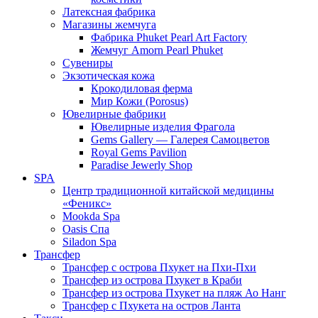
Латексная фабрика
Магазины жемчуга
Фабрика Phuket Pearl Art Factory
Жемчуг Amorn Pearl Phuket
Сувениры
Экзотическая кожа
Крокодиловая ферма
Мир Кожи (Porosus)
Ювелирные фабрики
Ювелирные изделия Фрагола
Gems Gallery — Галерея Самоцветов
Royal Gems Pavilion
Paradise Jewerly Shop
SPA
Центр традиционной китайской медицины
«Феникс»
Mookda Spa
Oasis Спа
Siladon Spa
Трансфер
Трансфер с острова Пхукет на Пхи-Пхи
Трансфер из острова Пхукет в Краби
Трансфер из острова Пхукет на пляж Ао Нанг
Трансфер с Пхукета на остров Ланта