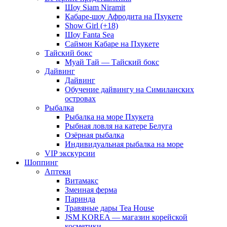
Шоу Siam Niramit
Кабаре-шоу Афродита на Пхукете
Show Girl (+18)
Шоу Fanta Sea
Саймон Кабаре на Пхукете
Тайский бокс
Муай Тай — Тайский бокс
Дайвинг
Дайвинг
Обучение дайвингу на Симиланских
островах
Рыбалка
Рыбалка на море Пхукета
Рыбная ловля на катере Белуга
Озёрная рыбалка
Индивидуальная рыбалка на море
VIP экскурсии
Шоппинг
Аптеки
Витамакс
Змеиная ферма
Паринда
Травяные дары Tea House
JSM KOREA — магазин корейской
косметики