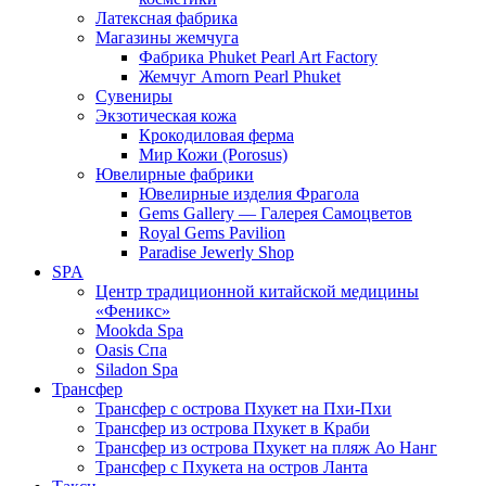
Латексная фабрика
Магазины жемчуга
Фабрика Phuket Pearl Art Factory
Жемчуг Amorn Pearl Phuket
Сувениры
Экзотическая кожа
Крокодиловая ферма
Мир Кожи (Porosus)
Ювелирные фабрики
Ювелирные изделия Фрагола
Gems Gallery — Галерея Самоцветов
Royal Gems Pavilion
Paradise Jewerly Shop
SPA
Центр традиционной китайской медицины
«Феникс»
Mookda Spa
Oasis Спа
Siladon Spa
Трансфер
Трансфер с острова Пхукет на Пхи-Пхи
Трансфер из острова Пхукет в Краби
Трансфер из острова Пхукет на пляж Ао Нанг
Трансфер с Пхукета на остров Ланта