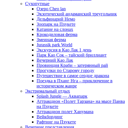
Сухопутные
Озеро Cheo lan
Экзотический андаманский треугольник
Дельфинарий Немо
Зоопарк на Пхукете
Катание на слонах
Крокодиловая ферма
Змеиная ферма
Jurassik park World
Экскурсия в Као Лак 1 день
Парк Као Сок – тайский бриллиант
Вечерний Као Лак
Провинция Краби – затерянный рай
Прогулки по Старому городу
Путешествие в самое сердце дракона
Поездка в Пханг Нга – приключение в
историческом жанре
Экстримальный отдых
Splash Jungle — Аквапарк
Аттракцион «Полет Тарзана» на мысе Панва
на Пхукете
Аттракцион полет Ханумана
Вейкбординг
Рафтинг на Пхукете
Вечерние представления