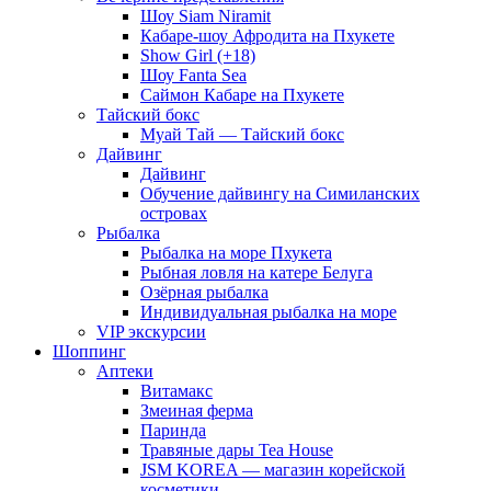
Шоу Siam Niramit
Кабаре-шоу Афродита на Пхукете
Show Girl (+18)
Шоу Fanta Sea
Саймон Кабаре на Пхукете
Тайский бокс
Муай Тай — Тайский бокс
Дайвинг
Дайвинг
Обучение дайвингу на Симиланских
островах
Рыбалка
Рыбалка на море Пхукета
Рыбная ловля на катере Белуга
Озёрная рыбалка
Индивидуальная рыбалка на море
VIP экскурсии
Шоппинг
Аптеки
Витамакс
Змеиная ферма
Паринда
Травяные дары Tea House
JSM KOREA — магазин корейской
косметики