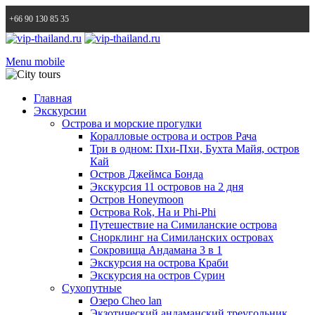
+66 90 130 85 35
Menu mobile
Главная
Экскурсии
Острова и морские прогулки
Коралловые острова и остров Рача
Три в одном: Пхи-Пхи, Бухта Майя, остров
Кай
Остров Джеймса Бонда
Экскурсия 11 островов на 2 дня
Остров Honeymoon
Острова Rok, Ha и Phi-Phi
Путешествие на Симиланские острова
Снорклинг на Симиланских островах
Сокровища Андамана 3 в 1
Экскурсия на острова Краби
Экскурсия на остров Сурин
Сухопутные
Озеро Cheo lan
Экзотический андаманский треугольник