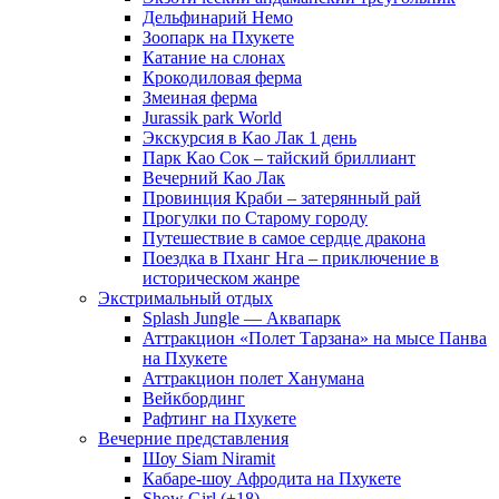
Дельфинарий Немо
Зоопарк на Пхукете
Катание на слонах
Крокодиловая ферма
Змеиная ферма
Jurassik park World
Экскурсия в Као Лак 1 день
Парк Као Сок – тайский бриллиант
Вечерний Као Лак
Провинция Краби – затерянный рай
Прогулки по Старому городу
Путешествие в самое сердце дракона
Поездка в Пханг Нга – приключение в
историческом жанре
Экстримальный отдых
Splash Jungle — Аквапарк
Аттракцион «Полет Тарзана» на мысе Панва
на Пхукете
Аттракцион полет Ханумана
Вейкбординг
Рафтинг на Пхукете
Вечерние представления
Шоу Siam Niramit
Кабаре-шоу Афродита на Пхукете
Show Girl (+18)