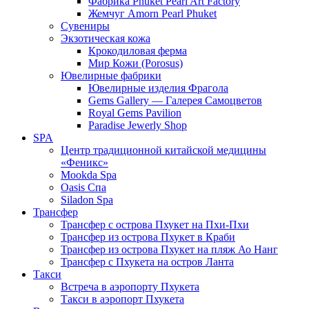
Фабрика Phuket Pearl Art Factory
Жемчуг Amorn Pearl Phuket
Сувениры
Экзотическая кожа
Крокодиловая ферма
Мир Кожи (Porosus)
Ювелирные фабрики
Ювелирные изделия Фрагола
Gems Gallery — Галерея Самоцветов
Royal Gems Pavilion
Paradise Jewerly Shop
SPA
Центр традиционной китайской медицины
«Феникс»
Mookda Spa
Oasis Спа
Siladon Spa
Трансфер
Трансфер с острова Пхукет на Пхи-Пхи
Трансфер из острова Пхукет в Краби
Трансфер из острова Пхукет на пляж Ао Нанг
Трансфер с Пхукета на остров Ланта
Такси
Встреча в аэропорту Пхукета
Такси в аэропорт Пхукета