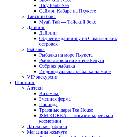
Шоу Fanta Sea
Саймон Кабаре на Пхукете
Тайский бокс
Муай Тай — Тайский бокс
Дайвинг
Дайвинг
Обучение дайвингу на Симиланских
островах
Рыбалка
Рыбалка на море Пхукета
Рыбная ловля на катере Белуга
Озёрная рыбалка
Индивидуальная рыбалка на море
VIP экскурсии
Шоппинг
Аптеки
Витамакс
Змеиная ферма
Паринда
Травяные дары Tea House
JSM KOREA — магазин корейской
косметики
Латексная фабрика
Магазины жемчуга