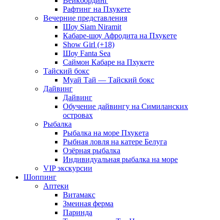
Вейкбординг
Рафтинг на Пхукете
Вечерние представления
Шоу Siam Niramit
Кабаре-шоу Афродита на Пхукете
Show Girl (+18)
Шоу Fanta Sea
Саймон Кабаре на Пхукете
Тайский бокс
Муай Тай — Тайский бокс
Дайвинг
Дайвинг
Обучение дайвингу на Симиланских
островах
Рыбалка
Рыбалка на море Пхукета
Рыбная ловля на катере Белуга
Озёрная рыбалка
Индивидуальная рыбалка на море
VIP экскурсии
Шоппинг
Аптеки
Витамакс
Змеиная ферма
Паринда