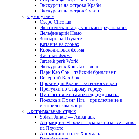
Экскурсия на острова Краби
Экскурсия на остров Сурин
Сухопутные
Озеро Cheo lan
Экзотический андаманский треугольник
Дельфинарий Немо
Зоопарк на Пхукете
Катание на слонах
Крокодиловая ферма
Змеиная ферма
Jurassik park World
Экскурсия в Као Лак 1 день
Парк Као Сок – тайский бриллиант
Вечерний Као Лак
Провинция Краби – затерянный рай
Прогулки по Старому городу
Путешествие в самое сердце дракона
Поездка в Пханг Нга – приключение в
историческом жанре
Экстримальный отдых
Splash Jungle — Аквапарк
Аттракцион «Полет Тарзана» на мысе Панва
на Пхукете
Аттракцион полет Ханумана