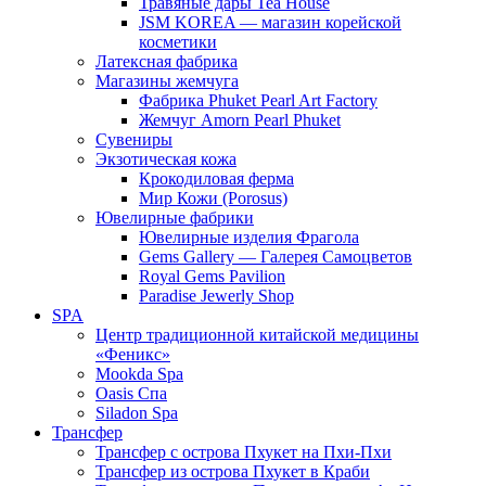
Травяные дары Tea House
JSM KOREA — магазин корейской
косметики
Латексная фабрика
Магазины жемчуга
Фабрика Phuket Pearl Art Factory
Жемчуг Amorn Pearl Phuket
Сувениры
Экзотическая кожа
Крокодиловая ферма
Мир Кожи (Porosus)
Ювелирные фабрики
Ювелирные изделия Фрагола
Gems Gallery — Галерея Самоцветов
Royal Gems Pavilion
Paradise Jewerly Shop
SPA
Центр традиционной китайской медицины
«Феникс»
Mookda Spa
Oasis Спа
Siladon Spa
Трансфер
Трансфер с острова Пхукет на Пхи-Пхи
Трансфер из острова Пхукет в Краби