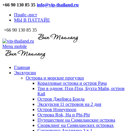
+66 90 130 85 35
info@vip-thailand.ru
Прайс-лист
МЫ В ПАТТАЙЕ
+66 90 130 85 35
Menu mobile
Главная
Экскурсии
Острова и морские прогулки
Коралловые острова и остров Рача
Три в одном: Пхи-Пхи, Бухта Майя, остров
Кай
Остров Джеймса Бонда
Экскурсия 11 островов на 2 дня
Остров Honeymoon
Острова Rok, Ha и Phi-Phi
Путешествие на Симиланские острова
Снорклинг на Симиланских островах
Сокровища Андамана 3 в 1