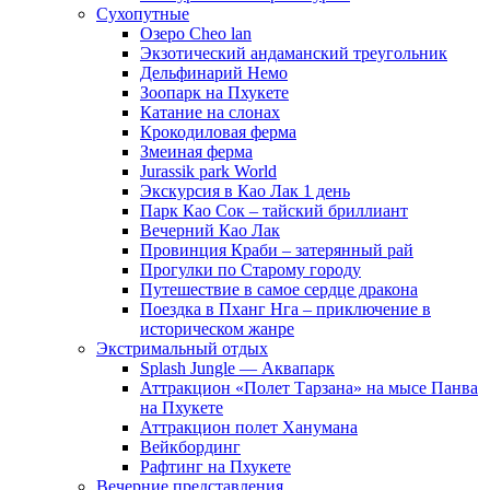
Сухопутные
Озеро Cheo lan
Экзотический андаманский треугольник
Дельфинарий Немо
Зоопарк на Пхукете
Катание на слонах
Крокодиловая ферма
Змеиная ферма
Jurassik park World
Экскурсия в Као Лак 1 день
Парк Као Сок – тайский бриллиант
Вечерний Као Лак
Провинция Краби – затерянный рай
Прогулки по Старому городу
Путешествие в самое сердце дракона
Поездка в Пханг Нга – приключение в
историческом жанре
Экстримальный отдых
Splash Jungle — Аквапарк
Аттракцион «Полет Тарзана» на мысе Панва
на Пхукете
Аттракцион полет Ханумана
Вейкбординг
Рафтинг на Пхукете
Вечерние представления