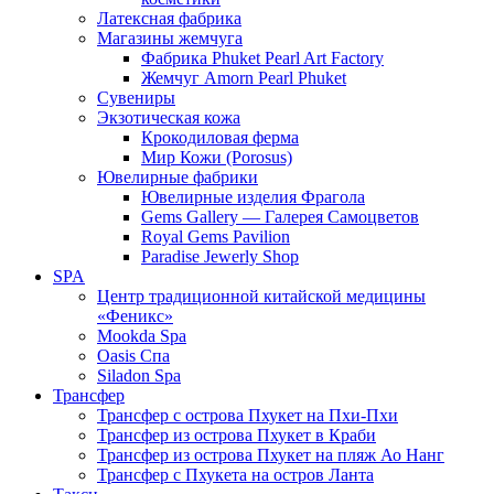
Латексная фабрика
Магазины жемчуга
Фабрика Phuket Pearl Art Factory
Жемчуг Amorn Pearl Phuket
Сувениры
Экзотическая кожа
Крокодиловая ферма
Мир Кожи (Porosus)
Ювелирные фабрики
Ювелирные изделия Фрагола
Gems Gallery — Галерея Самоцветов
Royal Gems Pavilion
Paradise Jewerly Shop
SPA
Центр традиционной китайской медицины
«Феникс»
Mookda Spa
Oasis Спа
Siladon Spa
Трансфер
Трансфер с острова Пхукет на Пхи-Пхи
Трансфер из острова Пхукет в Краби
Трансфер из острова Пхукет на пляж Ао Нанг
Трансфер с Пхукета на остров Ланта