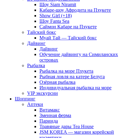
Шоу Siam Niramit
Кабаре-шоу Афродита на Пхукете
Show Girl (+18)
Шоу Fanta Sea
Саймон Кабаре на Пхукете
Тайский бокс
Муай Тай — Тайский бокс
Дайвинг
Дайвинг
Обучение дайвингу на Симиланских
островах
Рыбалка
Рыбалка на море Пхукета
Рыбная ловля на катере Белуга
Озёрная рыбалка
Индивидуальная рыбалка на море
VIP экскурсии
Шоппинг
Аптеки
Витамакс
Змеиная ферма
Паринда
Травяные дары Tea House
JSM KOREA — магазин корейской
косметики