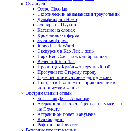
Сухопутные
Озеро Cheo lan
Экзотический андаманский треугольник
Дельфинарий Немо
Зоопарк на Пхукете
Катание на слонах
Крокодиловая ферма
Змеиная ферма
Jurassik park World
Экскурсия в Као Лак 1 день
Парк Као Сок – тайский бриллиант
Вечерний Као Лак
Провинция Краби – затерянный рай
Прогулки по Старому городу
Путешествие в самое сердце дракона
Поездка в Пханг Нга – приключение в
историческом жанре
Экстримальный отдых
Splash Jungle — Аквапарк
Аттракцион «Полет Тарзана» на мысе Панва
на Пхукете
Аттракцион полет Ханумана
Вейкбординг
Рафтинг на Пхукете
Вечерние представления