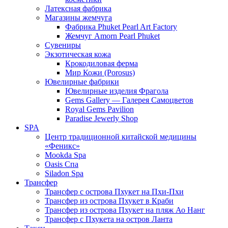
Латексная фабрика
Магазины жемчуга
Фабрика Phuket Pearl Art Factory
Жемчуг Amorn Pearl Phuket
Сувениры
Экзотическая кожа
Крокодиловая ферма
Мир Кожи (Porosus)
Ювелирные фабрики
Ювелирные изделия Фрагола
Gems Gallery — Галерея Самоцветов
Royal Gems Pavilion
Paradise Jewerly Shop
SPA
Центр традиционной китайской медицины
«Феникс»
Mookda Spa
Oasis Спа
Siladon Spa
Трансфер
Трансфер с острова Пхукет на Пхи-Пхи
Трансфер из острова Пхукет в Краби
Трансфер из острова Пхукет на пляж Ао Нанг
Трансфер с Пхукета на остров Ланта