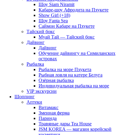
Шоу Siam Niramit
Кабаре-шоу Афродита на Пхукете
Show Girl (+18)
Шоу Fanta Sea
Саймон Кабаре на Пхукете
Тайский бокс
Муай Тай — Тайский бокс
Дайвинг
Дайвинг
Обучение дайвингу на Симиланских
островах
Рыбалка
Рыбалка на море Пхукета
Рыбная ловля на катере Белуга
Озёрная рыбалка
Индивидуальная рыбалка на море
VIP экскурсии
Шоппинг
Аптеки
Витамакс
Змеиная ферма
Паринда
Травяные дары Tea House
JSM KOREA — магазин корейской
косметики