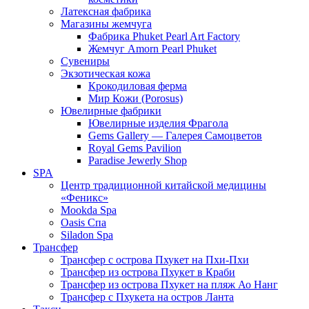
Латексная фабрика
Магазины жемчуга
Фабрика Phuket Pearl Art Factory
Жемчуг Amorn Pearl Phuket
Сувениры
Экзотическая кожа
Крокодиловая ферма
Мир Кожи (Porosus)
Ювелирные фабрики
Ювелирные изделия Фрагола
Gems Gallery — Галерея Самоцветов
Royal Gems Pavilion
Paradise Jewerly Shop
SPA
Центр традиционной китайской медицины
«Феникс»
Mookda Spa
Oasis Спа
Siladon Spa
Трансфер
Трансфер с острова Пхукет на Пхи-Пхи
Трансфер из острова Пхукет в Краби
Трансфер из острова Пхукет на пляж Ао Нанг
Трансфер с Пхукета на остров Ланта