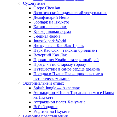
Сухопутные
Озеро Cheo lan
Экзотический андаманский треугольник
Дельфинарий Немо
Зоопарк на Пхукете
Катание на слонах
Крокодиловая ферма
Змеиная ферма
Jurassik park World
Экскурсия в Као Лак 1 день
Парк Као Сок – тайский бриллиант
Вечерний Као Лак
Провинция Краби – затерянный рай
Прогулки по Старому городу
Путешествие в самое сердце дракона
Поездка в Пханг Нга – приключение в
историческом жанре
Экстримальный отдых
Splash Jungle — Аквапарк
Аттракцион «Полет Тарзана» на мысе Панва
на Пхукете
Аттракцион полет Ханумана
Вейкбординг
Рафтинг на Пхукете
Вечерние представления