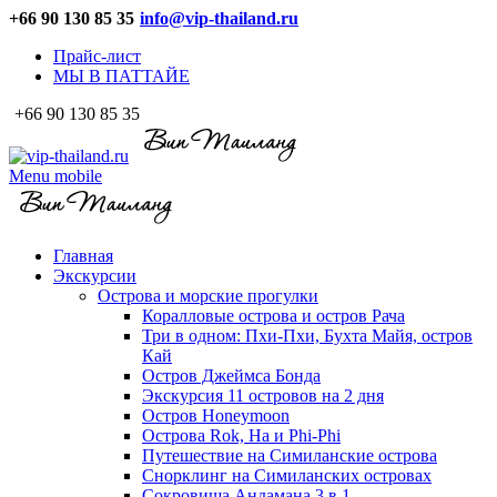
+66 90 130 85 35
info@vip-thailand.ru
Прайс-лист
МЫ В ПАТТАЙЕ
+66 90 130 85 35
Menu mobile
Главная
Экскурсии
Острова и морские прогулки
Коралловые острова и остров Рача
Три в одном: Пхи-Пхи, Бухта Майя, остров
Кай
Остров Джеймса Бонда
Экскурсия 11 островов на 2 дня
Остров Honeymoon
Острова Rok, Ha и Phi-Phi
Путешествие на Симиланские острова
Снорклинг на Симиланских островах
Сокровища Андамана 3 в 1