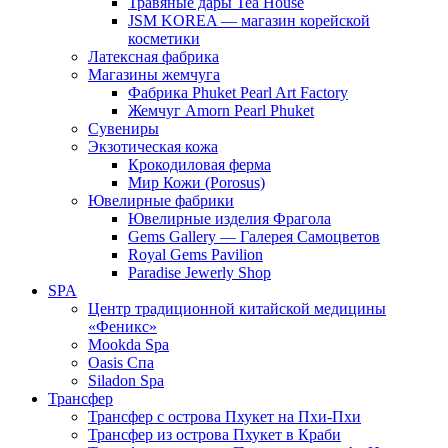
Травяные дары Tea House
JSM KOREA — магазин корейской
косметики
Латексная фабрика
Магазины жемчуга
Фабрика Phuket Pearl Art Factory
Жемчуг Amorn Pearl Phuket
Сувениры
Экзотическая кожа
Крокодиловая ферма
Мир Кожи (Porosus)
Ювелирные фабрики
Ювелирные изделия Фрагола
Gems Gallery — Галерея Самоцветов
Royal Gems Pavilion
Paradise Jewerly Shop
SPA
Центр традиционной китайской медицины
«Феникс»
Mookda Spa
Oasis Спа
Siladon Spa
Трансфер
Трансфер с острова Пхукет на Пхи-Пхи
Трансфер из острова Пхукет в Краби