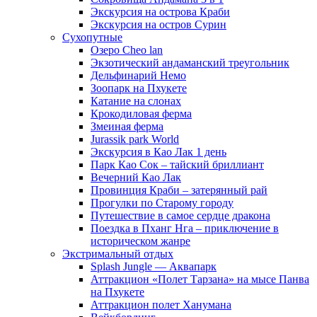
Экскурсия на острова Краби
Экскурсия на остров Сурин
Сухопутные
Озеро Cheo lan
Экзотический андаманский треугольник
Дельфинарий Немо
Зоопарк на Пхукете
Катание на слонах
Крокодиловая ферма
Змеиная ферма
Jurassik park World
Экскурсия в Као Лак 1 день
Парк Као Сок – тайский бриллиант
Вечерний Као Лак
Провинция Краби – затерянный рай
Прогулки по Старому городу
Путешествие в самое сердце дракона
Поездка в Пханг Нга – приключение в
историческом жанре
Экстримальный отдых
Splash Jungle — Аквапарк
Аттракцион «Полет Тарзана» на мысе Панва
на Пхукете
Аттракцион полет Ханумана