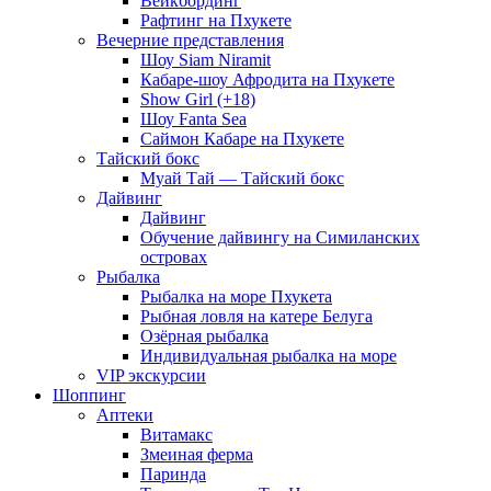
Вейкбординг
Рафтинг на Пхукете
Вечерние представления
Шоу Siam Niramit
Кабаре-шоу Афродита на Пхукете
Show Girl (+18)
Шоу Fanta Sea
Саймон Кабаре на Пхукете
Тайский бокс
Муай Тай — Тайский бокс
Дайвинг
Дайвинг
Обучение дайвингу на Симиланских
островах
Рыбалка
Рыбалка на море Пхукета
Рыбная ловля на катере Белуга
Озёрная рыбалка
Индивидуальная рыбалка на море
VIP экскурсии
Шоппинг
Аптеки
Витамакс
Змеиная ферма
Паринда