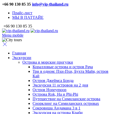
+66 90 130 85 35
info@vip-thailand.ru
Прайс-лист
МЫ В ПАТТАЙЕ
+66 90 130 85 35
Menu mobile
Главная
Экскурсии
Острова и морские прогулки
Коралловые острова и остров Рача
Три в одном: Пхи-Пхи, Бухта Майя, остров
Кай
Остров Джеймса Бонда
Экскурсия 11 островов на 2 дня
Остров Honeymoon
Острова Rok, Ha и Phi-Phi
Путешествие на Симиланские острова
Снорклинг на Симиланских островах
Сокровища Андамана 3 в 1
Экскурсия на острова Краби