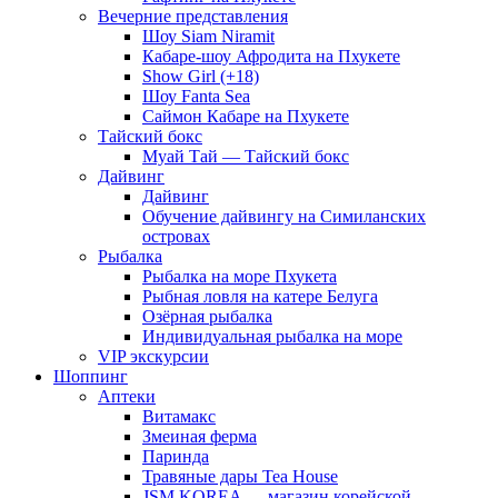
Вечерние представления
Шоу Siam Niramit
Кабаре-шоу Афродита на Пхукете
Show Girl (+18)
Шоу Fanta Sea
Саймон Кабаре на Пхукете
Тайский бокс
Муай Тай — Тайский бокс
Дайвинг
Дайвинг
Обучение дайвингу на Симиланских
островах
Рыбалка
Рыбалка на море Пхукета
Рыбная ловля на катере Белуга
Озёрная рыбалка
Индивидуальная рыбалка на море
VIP экскурсии
Шоппинг
Аптеки
Витамакс
Змеиная ферма
Паринда
Травяные дары Tea House
JSM KOREA — магазин корейской