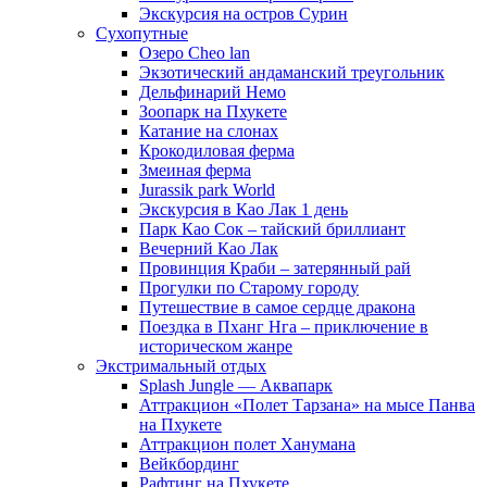
Экскурсия на остров Сурин
Сухопутные
Озеро Cheo lan
Экзотический андаманский треугольник
Дельфинарий Немо
Зоопарк на Пхукете
Катание на слонах
Крокодиловая ферма
Змеиная ферма
Jurassik park World
Экскурсия в Као Лак 1 день
Парк Као Сок – тайский бриллиант
Вечерний Као Лак
Провинция Краби – затерянный рай
Прогулки по Старому городу
Путешествие в самое сердце дракона
Поездка в Пханг Нга – приключение в
историческом жанре
Экстримальный отдых
Splash Jungle — Аквапарк
Аттракцион «Полет Тарзана» на мысе Панва
на Пхукете
Аттракцион полет Ханумана
Вейкбординг
Рафтинг на Пхукете