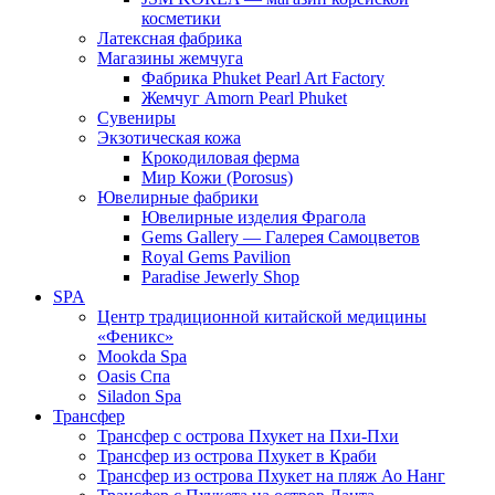
косметики
Латексная фабрика
Магазины жемчуга
Фабрика Phuket Pearl Art Factory
Жемчуг Amorn Pearl Phuket
Сувениры
Экзотическая кожа
Крокодиловая ферма
Мир Кожи (Porosus)
Ювелирные фабрики
Ювелирные изделия Фрагола
Gems Gallery — Галерея Самоцветов
Royal Gems Pavilion
Paradise Jewerly Shop
SPA
Центр традиционной китайской медицины
«Феникс»
Mookda Spa
Oasis Спа
Siladon Spa
Трансфер
Трансфер с острова Пхукет на Пхи-Пхи
Трансфер из острова Пхукет в Краби
Трансфер из острова Пхукет на пляж Ао Нанг