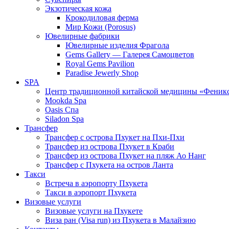
Экзотическая кожа
Крокодиловая ферма
Мир Кожи (Porosus)
Ювелирные фабрики
Ювелирные изделия Фрагола
Gems Gallery — Галерея Самоцветов
Royal Gems Pavilion
Paradise Jewerly Shop
SPA
Центр традиционной китайской медицины «Феник
Mookda Spa
Oasis Спа
Siladon Spa
Трансфер
Трансфер с острова Пхукет на Пхи-Пхи
Трансфер из острова Пхукет в Краби
Трансфер из острова Пхукет на пляж Ао Нанг
Трансфер с Пхукета на остров Ланта
Такси
Встреча в аэропорту Пхукета
Такси в аэропорт Пхукета
Визовые услуги
Визовые услуги на Пхукете
Виза ран (Visa run) из Пхукета в Малайзию