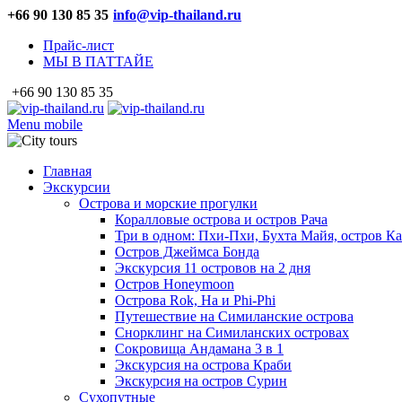
+66 90 130 85 35
info@vip-thailand.ru
Прайс-лист
МЫ В ПАТТАЙЕ
+66 90 130 85 35
Menu mobile
Главная
Экскурсии
Острова и морские прогулки
Коралловые острова и остров Рача
Три в одном: Пхи-Пхи, Бухта Майя, остров К
Остров Джеймса Бонда
Экскурсия 11 островов на 2 дня
Остров Honeymoon
Острова Rok, Ha и Phi-Phi
Путешествие на Симиланские острова
Снорклинг на Симиланских островах
Сокровища Андамана 3 в 1
Экскурсия на острова Краби
Экскурсия на остров Сурин
Сухопутные