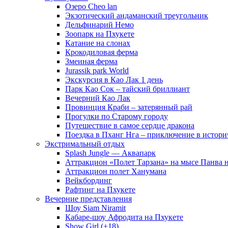
Озеро Cheo lan
Экзотический андаманский треугольник
Дельфинарий Немо
Зоопарк на Пхукете
Катание на слонах
Крокодиловая ферма
Змеиная ферма
Jurassik park World
Экскурсия в Као Лак 1 день
Парк Као Сок – тайский бриллиант
Вечерний Као Лак
Провинция Краби – затерянный рай
Прогулки по Старому городу
Путешествие в самое сердце дракона
Поездка в Пханг Нга – приключение в истори
Экстримальный отдых
Splash Jungle — Аквапарк
Аттракцион «Полет Тарзана» на мысе Панва 
Аттракцион полет Ханумана
Вейкбординг
Рафтинг на Пхукете
Вечерние представления
Шоу Siam Niramit
Кабаре-шоу Афродита на Пхукете
Show Girl (+18)