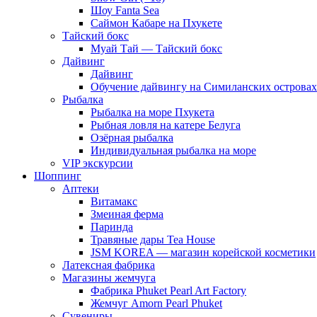
Шоу Fanta Sea
Саймон Кабаре на Пхукете
Тайский бокс
Муай Тай — Тайский бокс
Дайвинг
Дайвинг
Обучение дайвингу на Симиланских островах
Рыбалка
Рыбалка на море Пхукета
Рыбная ловля на катере Белуга
Озёрная рыбалка
Индивидуальная рыбалка на море
VIP экскурсии
Шоппинг
Аптеки
Витамакс
Змеиная ферма
Паринда
Травяные дары Tea House
JSM KOREA — магазин корейской косметики
Латексная фабрика
Магазины жемчуга
Фабрика Phuket Pearl Art Factory
Жемчуг Amorn Pearl Phuket
Сувениры