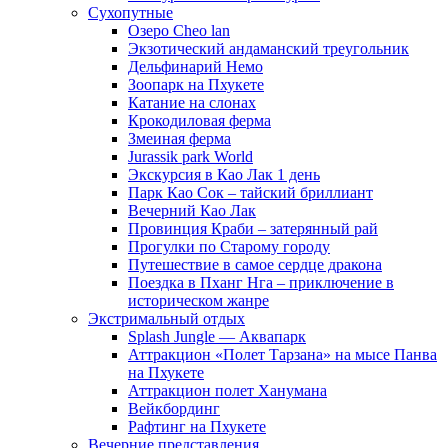
Сухопутные
Озеро Cheo lan
Экзотический андаманский треугольник
Дельфинарий Немо
Зоопарк на Пхукете
Катание на слонах
Крокодиловая ферма
Змеиная ферма
Jurassik park World
Экскурсия в Као Лак 1 день
Парк Као Сок – тайский бриллиант
Вечерний Као Лак
Провинция Краби – затерянный рай
Прогулки по Старому городу
Путешествие в самое сердце дракона
Поездка в Пханг Нга – приключение в
историческом жанре
Экстримальный отдых
Splash Jungle — Аквапарк
Аттракцион «Полет Тарзана» на мысе Панва
на Пхукете
Аттракцион полет Ханумана
Вейкбординг
Рафтинг на Пхукете
Вечерние представления