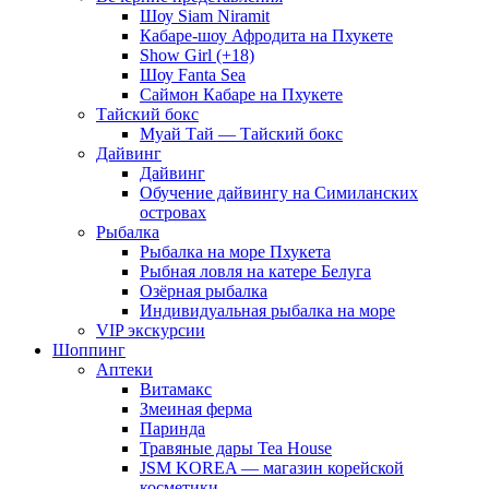
Шоу Siam Niramit
Кабаре-шоу Афродита на Пхукете
Show Girl (+18)
Шоу Fanta Sea
Саймон Кабаре на Пхукете
Тайский бокс
Муай Тай — Тайский бокс
Дайвинг
Дайвинг
Обучение дайвингу на Симиланских
островах
Рыбалка
Рыбалка на море Пхукета
Рыбная ловля на катере Белуга
Озёрная рыбалка
Индивидуальная рыбалка на море
VIP экскурсии
Шоппинг
Аптеки
Витамакс
Змеиная ферма
Паринда
Травяные дары Tea House
JSM KOREA — магазин корейской
косметики