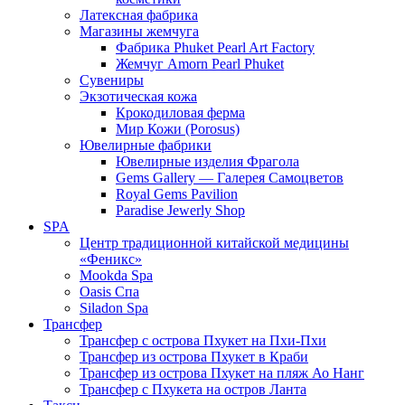
Латексная фабрика
Магазины жемчуга
Фабрика Phuket Pearl Art Factory
Жемчуг Amorn Pearl Phuket
Сувениры
Экзотическая кожа
Крокодиловая ферма
Мир Кожи (Porosus)
Ювелирные фабрики
Ювелирные изделия Фрагола
Gems Gallery — Галерея Самоцветов
Royal Gems Pavilion
Paradise Jewerly Shop
SPA
Центр традиционной китайской медицины
«Феникс»
Mookda Spa
Oasis Спа
Siladon Spa
Трансфер
Трансфер с острова Пхукет на Пхи-Пхи
Трансфер из острова Пхукет в Краби
Трансфер из острова Пхукет на пляж Ао Нанг
Трансфер с Пхукета на остров Ланта